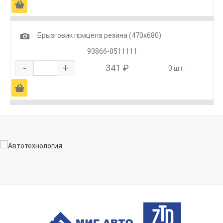
Ä
1
Брызговик прицепа резина (470х680)
93866-8511111
-
+
341 ₽
0 шт.
Ä