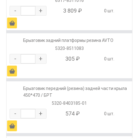
6317-8511016
-
+
3 809 ₽
0 шт.
Ä
Брызговик задний платформы резина AVTO
5320-8511083
-
+
305 ₽
0 шт.
Ä
Брызговик передний (резина) задней части крыла
450*470 / БРТ
5320-8403185-01
-
+
574 ₽
0 шт.
Ä