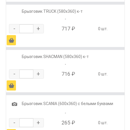
Брызговик TRUCK (580х360) к-т
-
-
+
717 ₽
0 шт.
Ä
Брызговик SHACMAN (580х360) к-т
-
-
+
716 ₽
0 шт.
Ä
1
Брызговик SCANIA (600х360) с белыми буквами
-
-
+
265 ₽
0 шт.