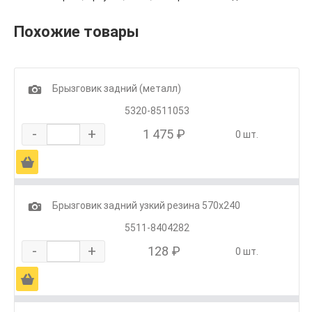
Похожие товары
1
Брызговик задний (металл)
5320-8511053
-
+
1 475 ₽
0 шт.
Ä
1
Брызговик задний узкий резина 570х240
5511-8404282
-
+
128 ₽
0 шт.
Ä