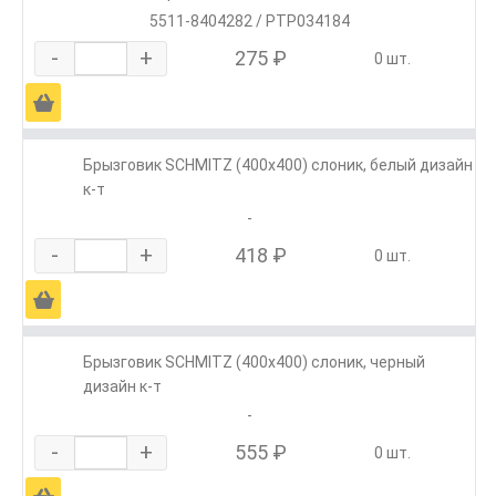
5511-8404282 / РТР034184
-
+
275 ₽
0 шт.
Ä
Брызговик SCHMITZ (400х400) слоник, белый дизайн
к-т
-
-
+
418 ₽
0 шт.
Ä
Брызговик SCHMITZ (400х400) слоник, черный
дизайн к-т
-
-
+
555 ₽
0 шт.