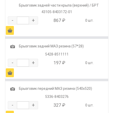
Брызговик задней части крыла (верхний) / БРТ
43105-8403172-01
-
+
867 ₽
0 шт.
Ä
1
Брызговик задний МАЗ резина (57*28)
5428-8511111
-
+
197 ₽
0 шт.
Ä
1
Брызговик передний МАЗ резина (540х520)
5336-8403276
-
+
327 ₽
0 шт.