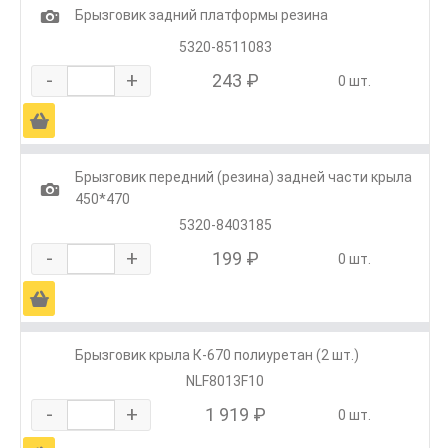
1
Брызговик задний платформы резина
5320-8511083
-
+
243 ₽
0 шт.
Ä
Брызговик передний (резина) задней части крыла
1
450*470
5320-8403185
-
+
199 ₽
0 шт.
Ä
Брызговик крыла К-670 полиуретан (2 шт.)
NLF8013F10
-
+
1 919 ₽
0 шт.