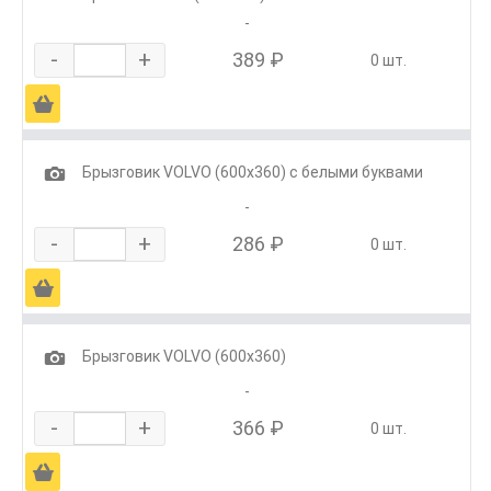
-
-
+
389 ₽
0 шт.
Ä
1
Брызговик VOLVO (600х360) с белыми буквами
-
-
+
286 ₽
0 шт.
Ä
1
Брызговик VOLVO (600х360)
-
-
+
366 ₽
0 шт.
Ä