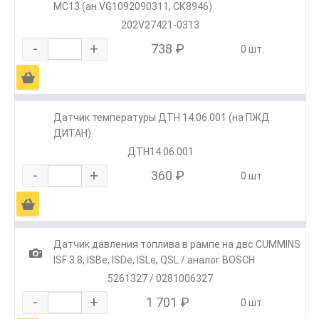
MC13 (ан.VG1092090311, СК8946)
202V27421-0313
-
+
738 ₽
0 шт.
Ä
Датчик температуры ДТН 14.06.001 (на ПЖД
ДИТАН)
ДТН14.06.001
-
+
360 ₽
0 шт.
Ä
Датчик давления топлива в рампе на двс CUMMINS
1
ISF 3.8, ISBe, ISDe, ISLe, QSL / аналог BOSCH
5261327 / 0281006327
-
+
1 701 ₽
0 шт.