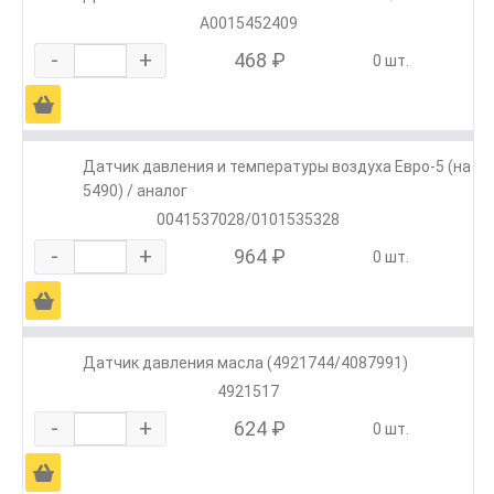
A0015452409
-
+
468 ₽
0 шт.
Ä
Датчик давления и температуры воздуха Евро-5 (на
5490) / аналог
0041537028/0101535328
-
+
964 ₽
0 шт.
Ä
Датчик давления масла (4921744/4087991)
4921517
-
+
624 ₽
0 шт.
Ä