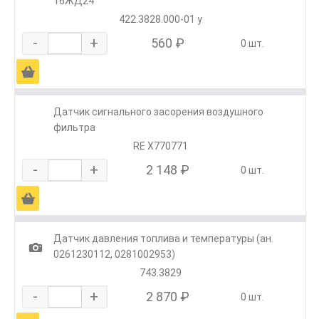
16ЖД24
422.3828.000-01 у
-
+
560 ₽
0 шт.
Ä
Датчик сигнального засорения воздушного
фильтра
RE X770771
-
+
2 148 ₽
0 шт.
Ä
Датчик давления топлива и температуры (ан.
1
0261230112, 0281002953)
743.3829
-
+
2 870 ₽
0 шт.