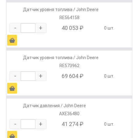
Датчик уровня топлива / John Deere
RE564158
-
+
40 053 ₽
0 шт.
Ä
Датчик уровня топлива / John Deere
RE573962
-
+
69 604 ₽
0 шт.
Ä
Датчик давления / John Deere
AXE36480
-
+
41 274 ₽
0 шт.
Ä