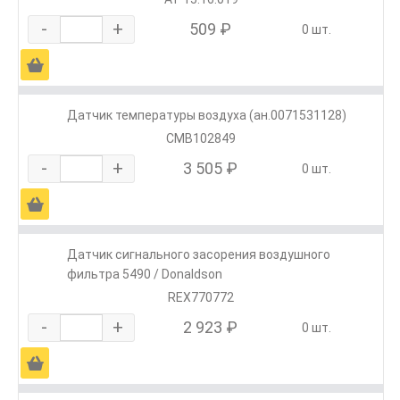
-
+
509 ₽
0 шт.
Ä
Датчик температуры воздуха (ан.0071531128)
CMB102849
-
+
3 505 ₽
0 шт.
Ä
Датчик сигнального засорения воздушного
фильтра 5490 / Donaldson
REX770772
-
+
2 923 ₽
0 шт.
Ä