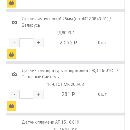
Ä
Датчик импульсный 25мм (ан. 4422.3843-01) /
1
Беларусь
ПД8093-1
-
+
2 565 ₽
0 шт.
Ä
Датчик температуры и перегрева ПЖД 16-01СТ /
1
Тепловые Системы
16-01СТ.МК.200-03
-
+
281 ₽
0 шт.
Ä
Датчик пламени АТ 15.16.019
АТ 15.16.019