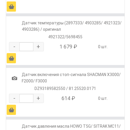
Ä
Датчик температуры (2897333/ 4903285/ 4921323/
4903286) / оригинал
4921322/5698455
-
+
1 679 ₽
0 шт.
Ä
Датчик включения стоп-сигнала SHACMAN X3000/
1
F2000/ F3000
DZ93189582550 / 81.25520.0171
-
+
614 ₽
0 шт.
Ä
Датчик давления масла HOWO T5G/ SITRAK MC11/