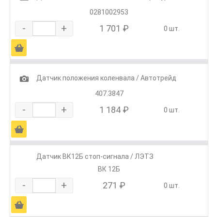
0281002953
-
+
1 701 ₽
0 шт.
Ä
1
Датчик положения коленвала / Автотрейд
407.3847
-
+
1 184 ₽
0 шт.
Ä
Датчик ВК12Б стоп-сигнала / ЛЭТЗ
ВК 12Б
-
+
271 ₽
0 шт.
Ä