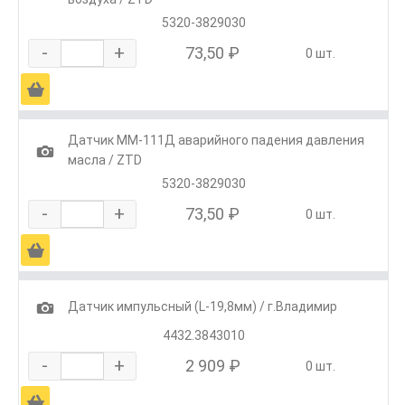
5320-3829030
-
+
73,50 ₽
0 шт.
Ä
Датчик ММ-111Д аварийного падения давления
1
масла / ZTD
5320-3829030
-
+
73,50 ₽
0 шт.
Ä
1
Датчик импульсный (L-19,8мм) / г.Владимир
4432.3843010
-
+
2 909 ₽
0 шт.
Ä