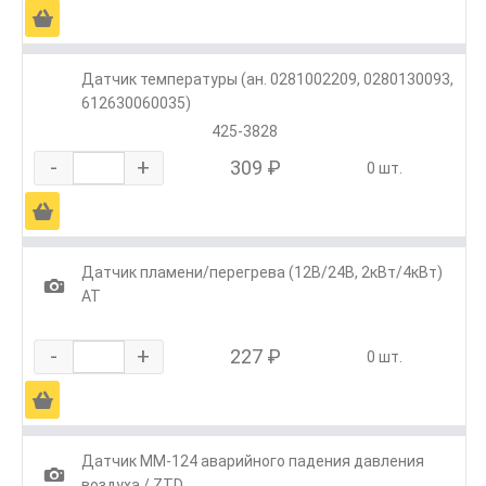
Ä
Датчик температуры (ан. 0281002209, 0280130093,
612630060035)
425-3828
-
+
309 ₽
0 шт.
Ä
Датчик пламени/перегрева (12В/24В, 2кВт/4кВт)
1
АТ
-
+
227 ₽
0 шт.
Ä
Датчик ММ-124 аварийного падения давления
1
воздуха / ZTD