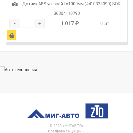
1
Датчик ABS угловой L=1000мм (4410328090) SORL
36304110790
-
+
1 017 ₽
0 шт.
Ä
© 2023 «МИГ-АВТО»
Все права защищены.