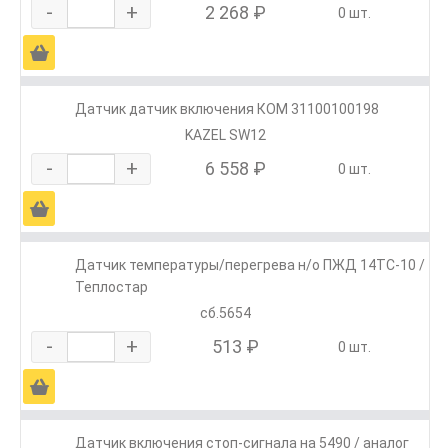
-
+
2 268 ₽
0 шт.
Ä
Датчик датчик включения КОМ 31100100198
KAZEL SW12
-
+
6 558 ₽
0 шт.
Ä
Датчик температуры/перегрева н/о ПЖД 14ТС-10 /
Теплостар
сб.5654
-
+
513 ₽
0 шт.
Ä
Датчик включения стоп-сигнала на 5490 / аналог