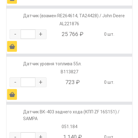
Датчик (взамен RE264614, TA24428) / John Deere
AL221876
-
+
25 766 ₽
0 шт.
Ä
Датчик уровня топлива 55л.
В113827
-
+
723 ₽
0 шт.
Ä
Датчик ВК-403 заднего хода (КПП ZF 16S151) /
SAMPA
051.184
-
+
1 140 ₽
0 шт.