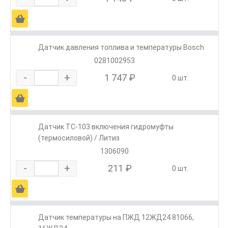
Ä
Датчик давления топлива и температуры Bosch
0281002953
-
+
1 747 ₽
0 шт.
Ä
Датчик ТС-103 включения гидромуфты
(термосиловой) / Литиз
1306090
-
+
211 ₽
0 шт.
Ä
Датчик температуры на ПЖД 12ЖД24.81066,