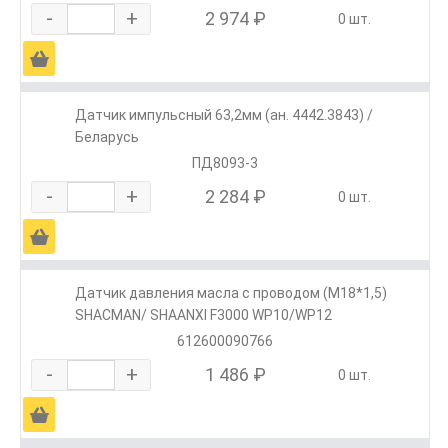
-
+
2 974 ₽
0 шт.
Ä
Датчик импульсный 63,2мм (ан. 4442.3843) /
Беларусь
ПД8093-3
-
+
2 284 ₽
0 шт.
Ä
Датчик давления масла с проводом (М18*1,5)
SHACMAN/ SHAANXI F3000 WP10/WP12
612600090766
-
+
1 486 ₽
0 шт.
Ä