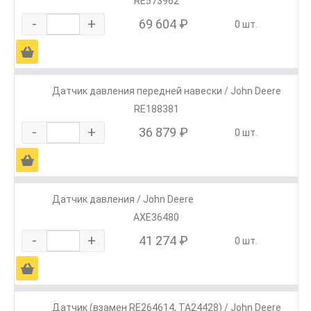
RE573962
-
+
69 604 ₽
0 шт.
Ä
Датчик давления передней навески / John Deere
RE188381
-
+
36 879 ₽
0 шт.
Ä
Датчик давления / John Deere
AXE36480
-
+
41 274 ₽
0 шт.
Ä
Датчик (взамен RE264614, TA24428) / John Deere