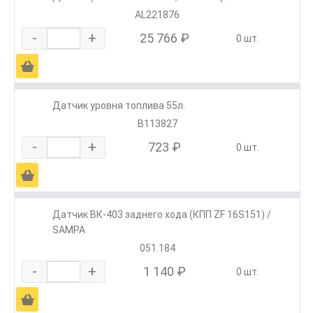
AL221876
-
+
25 766 ₽
0 шт.
Ä
Датчик уровня топлива 55л.
В113827
-
+
723 ₽
0 шт.
Ä
Датчик ВК-403 заднего хода (КПП ZF 16S151) /
SAMPA
051.184
-
+
1 140 ₽
0 шт.
Ä