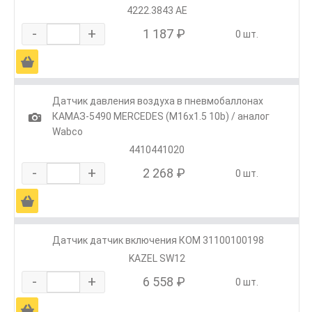
4222.3843 АЕ
-
+
1 187 ₽
0 шт.
Ä
Датчик давления воздуха в пневмобаллонах
1
КАМАЗ-5490 MERCEDES (M16х1.5 10b) / аналог
Wabco
4410441020
-
+
2 268 ₽
0 шт.
Ä
Датчик датчик включения КОМ 31100100198
KAZEL SW12
-
+
6 558 ₽
0 шт.
Ä