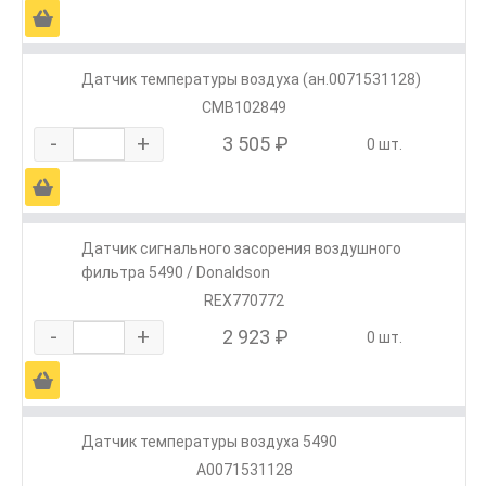
Ä
Датчик температуры воздуха (ан.0071531128)
CMB102849
-
+
3 505 ₽
0 шт.
Ä
Датчик сигнального засорения воздушного
фильтра 5490 / Donaldson
REX770772
-
+
2 923 ₽
0 шт.
Ä
Датчик температуры воздуха 5490
A0071531128