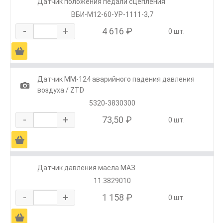
Датчик положения педали сцепления
ВБИ-М12-60-УР-1111-3,7
-
+
4 616 ₽
0 шт.
Ä
Датчик ММ-124 аварийного падения давления
1
воздуха / ZTD
5320-3830300
-
+
73,50 ₽
0 шт.
Ä
Датчик давления масла МАЗ
11.3829010
-
+
1 158 ₽
0 шт.
Ä