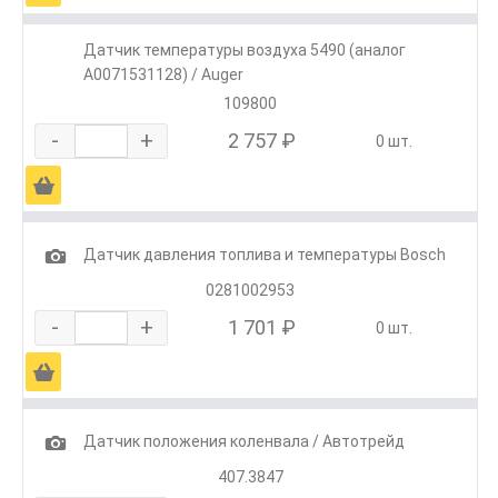
Датчик температуры воздуха 5490 (аналог
A0071531128) / Auger
109800
-
+
2 757 ₽
0 шт.
Ä
1
Датчик давления топлива и температуры Bosch
0281002953
-
+
1 701 ₽
0 шт.
Ä
1
Датчик положения коленвала / Автотрейд
407.3847