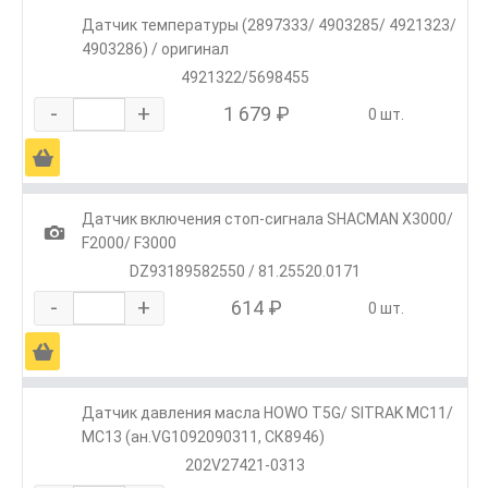
Датчик температуры (2897333/ 4903285/ 4921323/
4903286) / оригинал
4921322/5698455
-
+
1 679 ₽
0 шт.
Ä
Датчик включения стоп-сигнала SHACMAN X3000/
1
F2000/ F3000
DZ93189582550 / 81.25520.0171
-
+
614 ₽
0 шт.
Ä
Датчик давления масла HOWO T5G/ SITRAK MC11/
MC13 (ан.VG1092090311, СК8946)
202V27421-0313