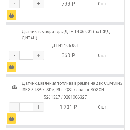
-
+
738 ₽
0 шт.
Ä
Датчик температуры ДТН 14.06.001 (на ПЖД
ДИТАН)
ДТН14.06.001
-
+
360 ₽
0 шт.
Ä
Датчик давления топлива в рампе на двс CUMMINS
1
ISF 3.8, ISBe, ISDe, ISLe, QSL / аналог BOSCH
5261327 / 0281006327
-
+
1 701 ₽
0 шт.
Ä