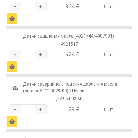
-
+
964 ₽
0 шт.
Ä
Датчик давления масла (4921744/4087991)
4921517
-
+
624 ₽
0 шт.
Ä
Датчик аварийного падения давления масла
1
(аналог 6012.3829-03) / Пенза
ДАДМ-03 АЕ
-
+
129 ₽
0 шт.
Ä