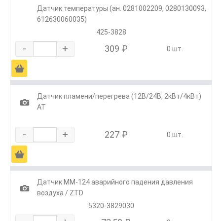
Датчик температуры (ан. 0281002209, 0280130093,
612630060035)
425-3828
-
+
309 ₽
0 шт.
Ä
Датчик пламени/перегрева (12В/24В, 2кВт/4кВт)
1
АТ
-
+
227 ₽
0 шт.
Ä
Датчик ММ-124 аварийного падения давления
1
воздуха / ZTD
5320-3829030