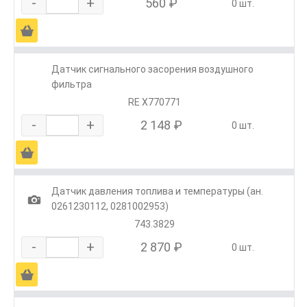
-
+
560 ₽
0 шт.
Ä
Датчик сигнального засорения воздушного
фильтра
RE X770771
-
+
2 148 ₽
0 шт.
Ä
Датчик давления топлива и температуры (ан.
1
0261230112, 0281002953)
743.3829
-
+
2 870 ₽
0 шт.
Ä