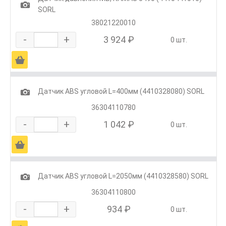
1
SORL
38021220010
-
+
3 924 ₽
0 шт.
Ä
1
Датчик ABS угловой L=400мм (4410328080) SORL
36304110780
-
+
1 042 ₽
0 шт.
Ä
1
Датчик ABS угловой L=2050мм (4410328580) SORL
36304110800
-
+
934 ₽
0 шт.