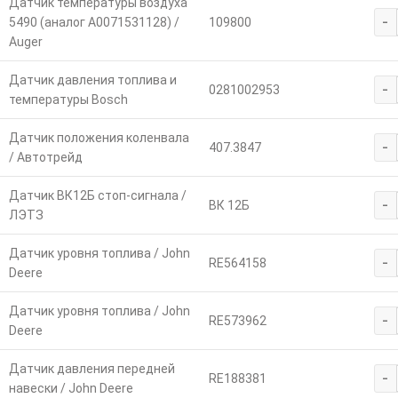
Датчик температуры воздуха
-
5490 (аналог A0071531128) /
109800
Auger
Датчик давления топлива и
-
0281002953
температуры Bosch
Датчик положения коленвала
-
407.3847
/ Автотрейд
Датчик ВК12Б стоп-сигнала /
-
ВК 12Б
ЛЭТЗ
Датчик уровня топлива / John
-
RE564158
Deere
Датчик уровня топлива / John
-
RE573962
Deere
Датчик давления передней
-
RE188381
навески / John Deere