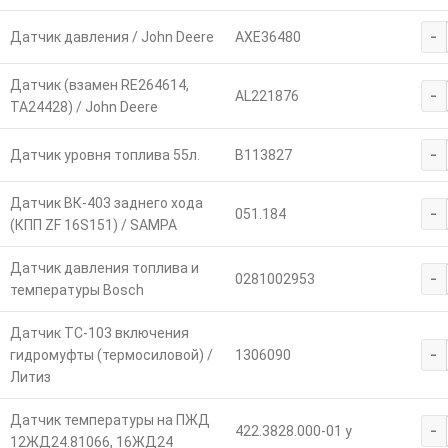
-
Датчик давления / John Deere
AXE36480
Датчик (взамен RE264614,
-
AL221876
TA24428) / John Deere
-
Датчик уровня топлива 55л.
В113827
Датчик ВК-403 заднего хода
-
051.184
(КПП ZF 16S151) / SAMPA
Датчик давления топлива и
-
0281002953
температуры Bosch
Датчик ТС-103 включения
-
гидромуфты (термосиловой) /
1306090
Литиз
Датчик температуры на ПЖД
-
422.3828.000-01 у
12ЖД24.81066, 16ЖД24