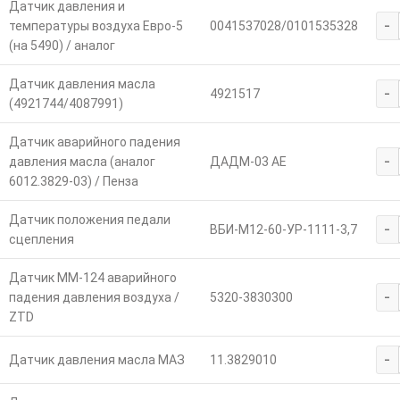
Датчик давления и
-
температуры воздуха Евро-5
0041537028/0101535328
(на 5490) / аналог
Датчик давления масла
-
4921517
(4921744/4087991)
Датчик аварийного падения
-
давления масла (аналог
ДАДМ-03 АЕ
6012.3829-03) / Пенза
Датчик положения педали
-
ВБИ-М12-60-УР-1111-3,7
сцепления
Датчик ММ-124 аварийного
-
падения давления воздуха /
5320-3830300
ZTD
-
Датчик давления масла МАЗ
11.3829010