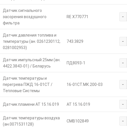
Датчик сигнального
-
засорения воздушного
RE X770771
фильтра
Датчик давления топлива и
-
температуры (ан. 0261230112,
743.3829
0281002953)
Датчик импульсный 25мм (ан.
-
ПД8093-1
4422.3843-01) / Беларусь
Датчик температуры и
-
перегрева ПЖД 16-01СТ /
16-01СТ.МК.200-03
Тепловые Системы
-
Датчик пламени АТ 15.16.019
АТ 15.16.019
Датчик температуры воздуха
-
CMB102849
(ан.0071531128)