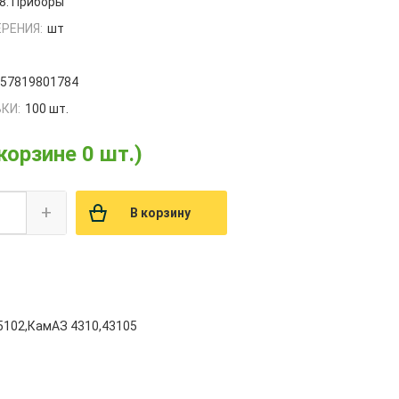
8. Приборы
РЕНИЯ:
шт
657819801784
КИ:
100 шт.
 корзине 0 шт.)
+
В корзину
5102,КамАЗ 4310,43105