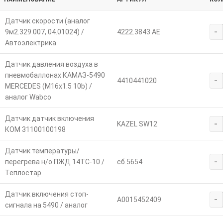
Датчик скорости (аналог
-
9м2.329.007, 04.01024) /
4222.3843 АЕ
Автоэлектрика
Датчик давления воздуха в
пневмобаллонах КАМАЗ-5490
-
4410441020
MERCEDES (M16х1.5 10b) /
аналог Wabco
Датчик датчик включения
-
KAZEL SW12
КОМ 31100100198
Датчик температуры/
-
перегрева н/о ПЖД 14ТС-10 /
сб.5654
Теплостар
Датчик включения стоп-
-
A0015452409
сигнала на 5490 / аналог