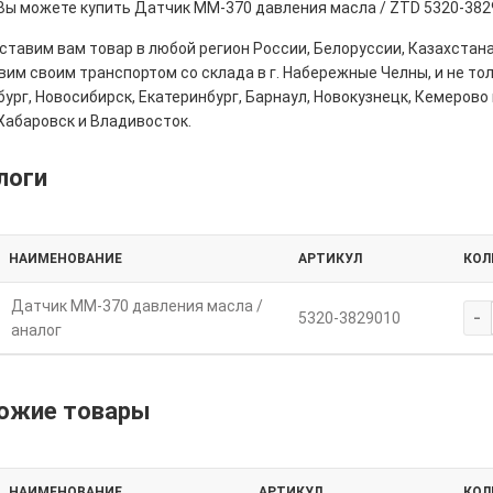
 Вы можете купить Датчик ММ-370 давления масла / ZTD 5320-3829
тавим вам товар в любой регион России, Белоруссии, Казахстана
им своим транспортом со склада в г. Набережные Челны, и не толь
ург, Новосибирск, Екатеринбург, Барнаул, Новокузнецк, Кемерово 
Хабаровск и Владивосток.
логи
НАИМЕНОВАНИЕ
АРТИКУЛ
КОЛ
Датчик ММ-370 давления масла /
-
5320-3829010
аналог
ожие товары
НАИМЕНОВАНИЕ
АРТИКУЛ
КОЛ