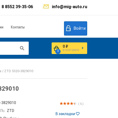
8 8552 39-35-06
info@mig-auto.ru
ии
Контакты
Войти
0 ₽
В КОРЗИНУ
0
 / ZTD 5320-3829010
829010
-3829010
( 5 )
ЛЬ:
ZTD
В закладки