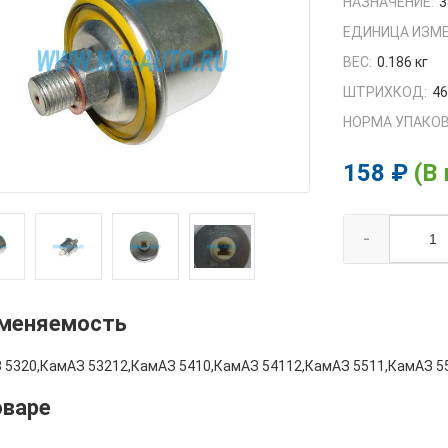
НАЗНАЧЕНИЕ:
3
ЕДИНИЦА ИЗМЕ
ВЕС:
0.186 кг
ШТРИХКОД:
4
НОРМА УПАКОВ
158 ₽
(В
-
меняемость
 5320,КамАЗ 53212,КамАЗ 5410,КамАЗ 54112,КамАЗ 5511,КамАЗ 5
оваре