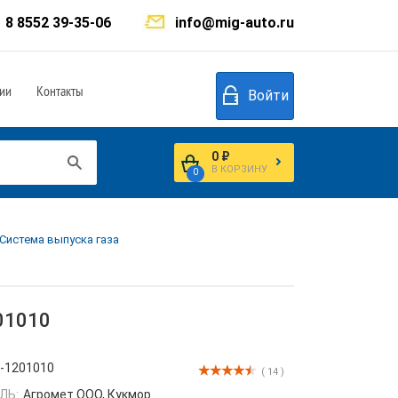
8 8552 39-35-06
info@mig-auto.ru
ии
Контакты
Войти
0 ₽
В КОРЗИНУ
0
 Система выпуска газа
01010
-1201010
( 14 )
ЛЬ:
Агромет ООО, Кукмор