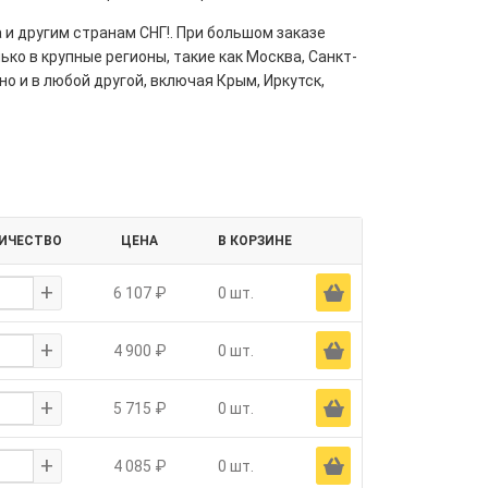
 и другим странам СНГ!. При большом заказе
ко в крупные регионы, такие как Москва, Санкт-
но и в любой другой, включая Крым, Иркутск,
ИЧЕСТВО
ЦЕНА
В КОРЗИНЕ
+
Ä
6 107 ₽
0 шт.
+
Ä
4 900 ₽
0 шт.
+
Ä
5 715 ₽
0 шт.
+
Ä
4 085 ₽
0 шт.