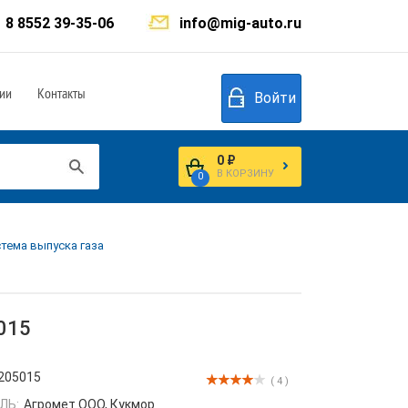
8 8552 39-35-06
info@mig-auto.ru
ии
Контакты
Войти
0 ₽
В КОРЗИНУ
0
стема выпуска газа
015
205015
( 4 )
ЛЬ:
Агромет ООО, Кукмор