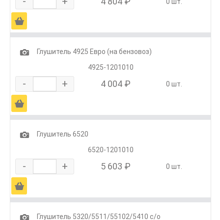
-
+
4 804 ₽
0 шт.
Ä
1
Глушитель 4925 Евро (на бензовоз)
4925-1201010
-
+
4 004 ₽
0 шт.
Ä
1
Глушитель 6520
6520-1201010
-
+
5 603 ₽
0 шт.
Ä
1
Глушитель 5320/5511/55102/5410 с/о