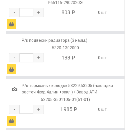
Р65115-2902020Э
-
+
803 ₽
0 шт.
Ä
Р/к подвески радиатора (3 наим.)
5320-1302000
-
+
188 ₽
0 шт.
Ä
Р/к тормозных колодок 53229,53205 (накладки
1
расточ.4кор,4длин +закл.) / Завод АТИ
53205-3501105-01(51-01)
-
+
1 985 ₽
0 шт.
Ä