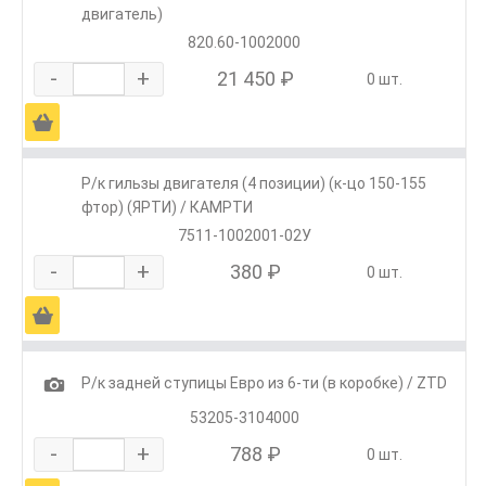
двигатель)
820.60-1002000
-
+
21 450 ₽
0 шт.
Ä
Р/к гильзы двигателя (4 позиции) (к-цо 150-155
фтор) (ЯРТИ) / КАМРТИ
7511-1002001-02У
-
+
380 ₽
0 шт.
Ä
1
Р/к задней ступицы Евро из 6-ти (в коробке) / ZTD
53205-3104000
-
+
788 ₽
0 шт.