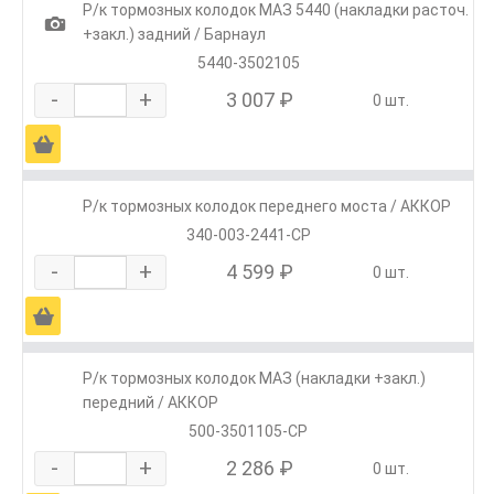
Р/к тормозных колодок МАЗ 5440 (накладки расточ.
1
+закл.) задний / Барнаул
5440-3502105
-
+
3 007 ₽
0 шт.
Ä
Р/к тормозных колодок переднего моста / АККОР
340-003-2441-СР
-
+
4 599 ₽
0 шт.
Ä
Р/к тормозных колодок МАЗ (накладки +закл.)
передний / АККОР
500-3501105-СР
-
+
2 286 ₽
0 шт.