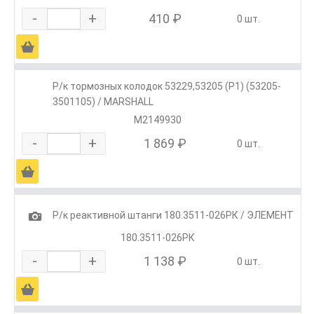
-
+
410 ₽
0 шт.
Ä
Р/к тормозных колодок 53229,53205 (Р1) (53205-
3501105) / MARSHALL
M2149930
-
+
1 869 ₽
0 шт.
Ä
1
Р/к реактивной штанги 180.3511-026РК / ЭЛЕМЕНТ
180.3511-026РК
-
+
1 138 ₽
0 шт.
Ä