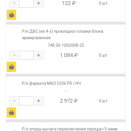
-
+
122 ₽
0 шт.
Ä
Р/к ДВС (из 4-х) прокладка головки блока
армированная
740.30-1002008-25
-
+
1 084 ₽
0 шт.
Ä
Р/к фаркопа МАЗ 5336 Р0 / НЧ
-
-
+
2 972 ₽
0 шт.
Ä
Р/к опоры рычага переключения передач 5 наим.