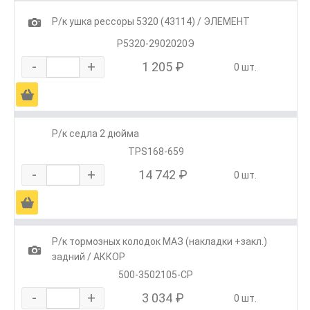
1
Р/к ушка рессоры 5320 (43114) / ЭЛЕМЕНТ
Р5320-2902020Э
-
+
1 205 ₽
0 шт.
Ä
Р/к седла 2 дюйма
TPS168-659
-
+
14 742 ₽
0 шт.
Ä
Р/к тормозных колодок МАЗ (накладки +закл.)
1
задний / АККОР
500-3502105-СР
-
+
3 034 ₽
0 шт.