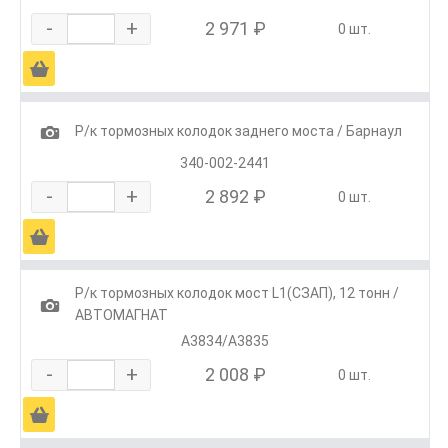
-
+
2 971 ₽
0 шт.
Ä
1
Р/к тормозных колодок заднего моста / Барнаул
340-002-2441
-
+
2 892 ₽
0 шт.
Ä
Р/к тормозных колодок мост L1(СЗАП), 12 тонн /
1
АВТОМАГНАТ
А3834/А3835
-
+
2 008 ₽
0 шт.
Ä