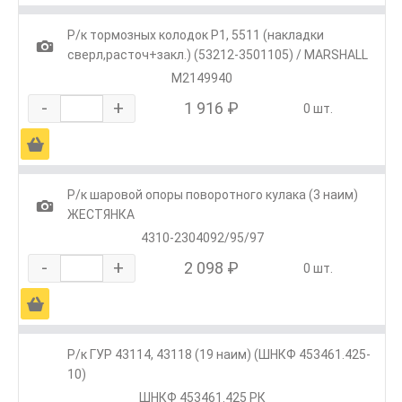
Р/к тормозных колодок Р1, 5511 (накладки
1
сверл,расточ+закл.) (53212-3501105) / MARSHALL
M2149940
-
+
1 916 ₽
0 шт.
Ä
Р/к шаровой опоры поворотного кулака (3 наим)
1
ЖЕСТЯНКА
4310-2304092/95/97
-
+
2 098 ₽
0 шт.
Ä
Р/к ГУР 43114, 43118 (19 наим) (ШНКФ 453461.425-
10)
ШНКФ 453461.425 РК