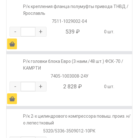
Р/к крепления фланца полумуфты привода ТНВД /
Ярославль
7511-1029002-04
-
+
539 ₽
0 шт.
Ä
Р/к головки блока Евро (3 наим./48 шт.) ФСК-70 /
КАМРТИ
7405-1003008-24У
-
+
2 828 ₽
0 шт.
Ä
Р/к 2-х цилиндрового компрессора повыш. произ. н/
о лепестковый
5320/5336-3509012-10РК