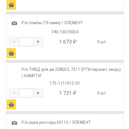
Ä
1
Р/к помпы (19 наим) / ЭЛЕМЕНТ
740-1307000Э
-
+
1 673 ₽
0 шт.
Ä
Р/к ТНВД для дв.238БЕ2, 7511 (РТИ.паронит, медь)
/ КАМРТИ
175-1111012-01
-
+
1 731 ₽
0 шт.
Ä
1
Р/к ушка рессоры 65115 / ЭЛЕМЕНТ