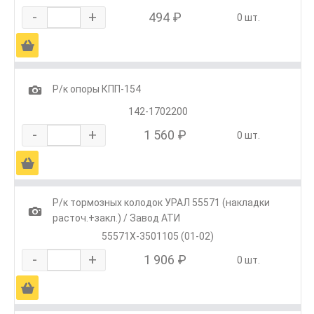
-
+
494 ₽
0 шт.
Ä
1
Р/к опоры КПП-154
142-1702200
-
+
1 560 ₽
0 шт.
Ä
Р/к тормозных колодок УРАЛ 55571 (накладки
1
расточ.+закл.) / Завод АТИ
55571Х-3501105 (01-02)
-
+
1 906 ₽
0 шт.
Ä