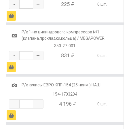
-
+
225 ₽
0 шт.
Ä
Р/к 1-но цилиндрового компрессора №1
1
(клапана,прокладки,кольца) / MEGAPOWER
350-27-001
-
+
831 ₽
0 шт.
Ä
1
Р/к кулисы ЕВРО КПП-154 (25 наим.) НАШ
154-1703204
-
+
4 196 ₽
0 шт.
Ä