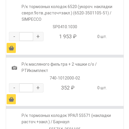
Р/к тормозных колодок 6520 (укороч. накладки
сверл.9отв.,расточ+закл.) (6520-3501105-51) /
SIMPECCO
SP0410.1030
-
+
1 953 ₽
0 шт.
Ä
Р/к масляного фильтра + 2 чашки с/о /
1
РТИкомплект
740-1012000-02
-
+
352 ₽
0 шт.
Ä
Р/к тормозных колодок УРАЛ 55571 (накладки
расточ.+закл.) / Барнаул