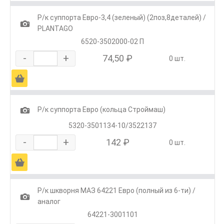
Р/к суппорта Евро-3,4 (зеленый) (2поз,8деталей) /
1
PLANTAGO
6520-3502000-02 П
-
+
74,50 ₽
0 шт.
Ä
1
Р/к суппорта Евро (кольца Строймаш)
5320-3501134-10/3522137
-
+
142 ₽
0 шт.
Ä
Р/к шкворня МАЗ 64221 Евро (полный из 6-ти) /
1
аналог
64221-3001101