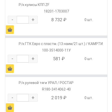
Р/к кулисы КПП ZF
18201-1703007
-
+
8 732 ₽
0 шт.
Ä
Р/к ГТК Евро с пластм. (13 наим/21 шт.) / КАМРТИ
100-3514000-11У
-
+
581 ₽
0 шт.
Ä
Р/к рулевой тяги УРАЛ / РОСТАР
R180-3414062-40
-
+
2 019 ₽
0 шт.
Ä