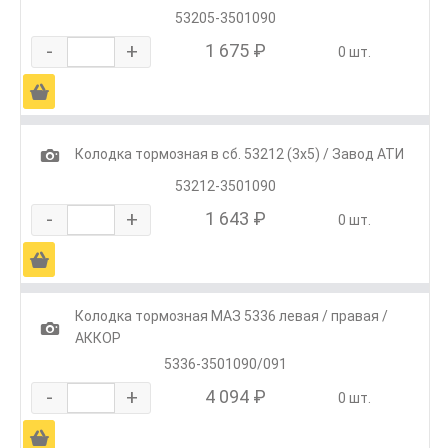
53205-3501090
-
+
1 675 ₽
0 шт.
Ä
1
Колодка тормозная в сб. 53212 (3х5) / Завод АТИ
53212-3501090
-
+
1 643 ₽
0 шт.
Ä
Колодка тормозная МАЗ 5336 левая / правая /
1
АККОР
5336-3501090/091
-
+
4 094 ₽
0 шт.
Ä