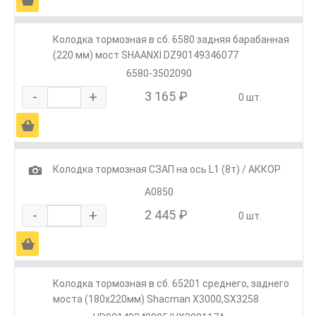
Колодка тормозная в сб. 6580 задняя барабанная
(220 мм) мост SHAANXI DZ90149346077
6580-3502090
-
+
3 165 ₽
0 шт.
Ä
1
Колодка тормозная СЗАП на ось L1 (8т) / АККОР
А0850
-
+
2 445 ₽
0 шт.
Ä
Колодка тормозная в сб. 65201 среднего, заднего
моста (180х220мм) Shacman X3000,SX3258