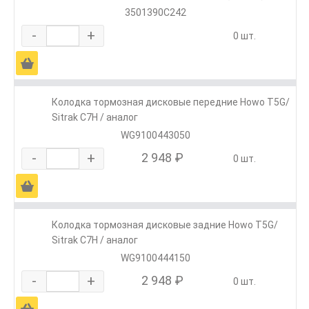
3501390C242
-
+
0 шт.
Ä
Колодка тормозная дисковые передние Howo T5G/
Sitrak C7H / аналог
WG9100443050
-
+
2 948 ₽
0 шт.
Ä
Колодка тормозная дисковые задние Howo T5G/
Sitrak C7H / аналог
WG9100444150
-
+
2 948 ₽
0 шт.
Ä