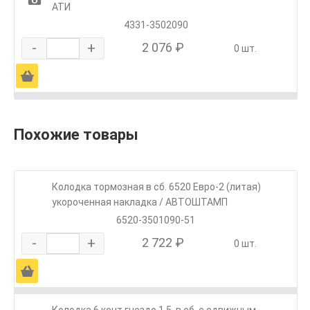
АТИ
4331-3502090
-
+
2 076 ₽
0 шт.
Ä
Похожие товары
Колодка тормозная в сб. 6520 Евро-2 (литая)
укороченная накладка / АВТОШТАМП
6520-3501090-51
-
+
2 722 ₽
0 шт.
Ä
Колодка 6 конт.гнездо 1,5, в сб. с сдвижным