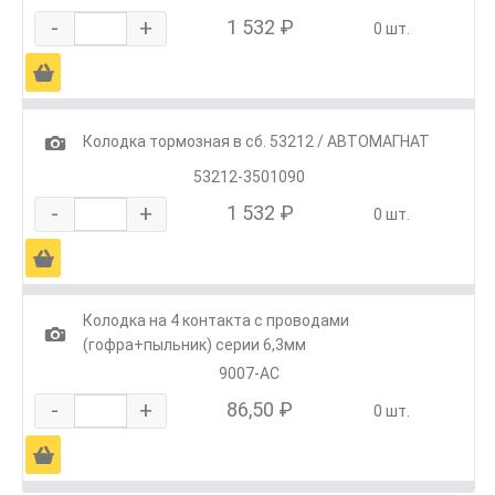
-
+
1 532 ₽
0 шт.
Ä
1
Колодка тормозная в сб. 53212 / АВТОМАГНАТ
53212-3501090
-
+
1 532 ₽
0 шт.
Ä
Колодка на 4 контакта с проводами
1
(гофра+пыльник) серии 6,3мм
9007-АС
-
+
86,50 ₽
0 шт.
Ä