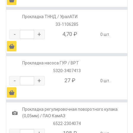
Прокладка ТННД / УралАТИ
33-1106285
-
+
4,70 ₽
0 шт.
Ä
Прокладка насоса ГУР / ВРТ
5320-3407413
-
+
27 ₽
0 шт.
Ä
Прокладка регулировочная поворотного кулака
1
(0,05мм) / ПАО КамАЗ
6522-2304074