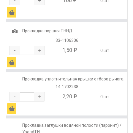
-
+
108 ₽
0 шт.
Ä
1
Прокладка поршня ТННД
33-1106306
-
+
1,50 ₽
0 шт.
Ä
Прокладка уплотнительная крышки отбора рычага
14-1702238
-
+
2,20 ₽
0 шт.
Ä
Прокладка заглушки водяной полости (паронит) /
УралАТИ