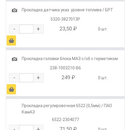
1
Прокладка датчика указ. уровня топлива / БРТ
5320-3827013Р
-
+
23,50 ₽
0 шт.
Ä
1
Прокладка головки блока МАЗ с/об с герметиком
238-1003210-В6
-
+
249 ₽
0 шт.
Ä
Прокладка регулировочная 6522 (0,5мм) / ПАО
КамАЗ
6522-2304077
-
+
71,50 ₽
0 шт.