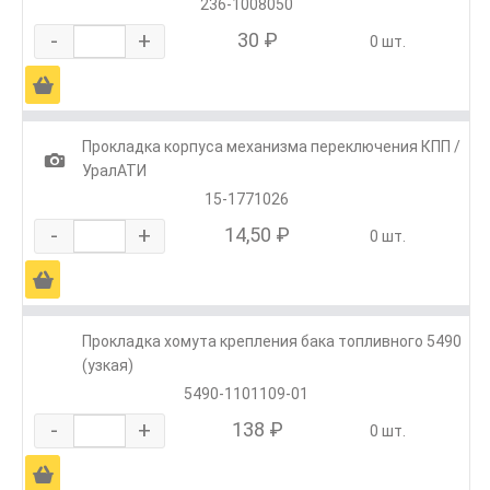
236-1008050
-
+
30 ₽
0 шт.
Ä
Прокладка корпуса механизма переключения КПП /
1
УралАТИ
15-1771026
-
+
14,50 ₽
0 шт.
Ä
Прокладка хомута крепления бака топливного 5490
(узкая)
5490-1101109-01
-
+
138 ₽
0 шт.
Ä