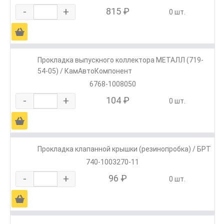
-
+
815 ₽
0 шт.
Ä
Прокладка выпускного коллектора МЕТАЛЛ (719-
54-05) / КамАвтоКомпонент
6768-1008050
-
+
104 ₽
0 шт.
Ä
Прокладка клапанной крышки (резинопробка) / БРТ
740-1003270-11
-
+
96 ₽
0 шт.
Ä