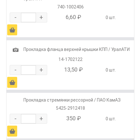
740-1002406
-
+
6,60 ₽
0 шт.
Ä
1
Прокладка фланца верхней крышки КПП / УралАТИ
14-1702122
-
+
13,50 ₽
0 шт.
Ä
Прокладка стремянки рессорной / ПАО КамАЗ
5425-2912418
-
+
350 ₽
0 шт.
Ä