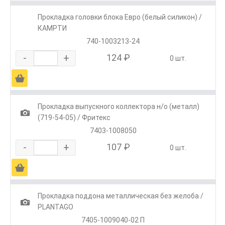
Прокладка головки блока Евро (белый силикон) /
КАМРТИ
740-1003213-24
-
+
124 ₽
0 шт.
Ä
Прокладка выпускного коллектора н/о (металл)
1
(719-54-05) / Фритекс
7403-1008050
-
+
107 ₽
0 шт.
Ä
Прокладка поддона металлическая без желоба /
1
PLANTAGO
7405-1009040-02 П