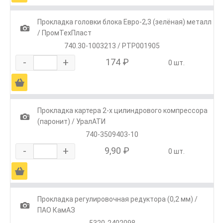
Прокладка головки блока Евро-2,3 (зелёная) металл
1
/ ПромТехПласт
740.30-1003213 / РТР001905
-
+
174 ₽
0 шт.
Ä
Прокладка картера 2-х цилиндрового компрессора
1
(паронит) / УралАТИ
740-3509403-10
-
+
9,90 ₽
0 шт.
Ä
Прокладка регулировочная редуктора (0,2 мм) /
1
ПАО КамАЗ
5320-2402098