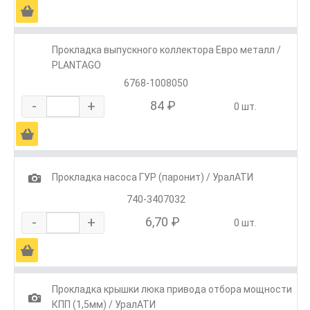
Ä
Прокладка выпускного коллектора Евро металл /
PLANTAGO
6768-1008050
-
+
84 ₽
0 шт.
Ä
1
Прокладка насоса ГУР (паронит) / УралАТИ
740-3407032
-
+
6,70 ₽
0 шт.
Ä
Прокладка крышки люка привода отбора мощности
1
КПП (1,5мм) / УралАТИ