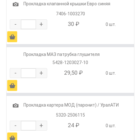
1
Прокладка клапанной крышки Евро синяя
7406-1003270
-
+
30 ₽
0 шт.
Ä
Прокладка МАЗ патрубка глушителя
5428-1203027-10
-
+
29,50 ₽
0 шт.
Ä
1
Прокладка картера МОД (паронит) / УралАТИ
5320-2506115
-
+
24 ₽
0 шт.
Ä