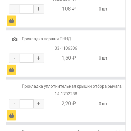
-
+
108 ₽
0 шт.
Ä
1
Прокладка поршня ТННД
33-1106306
-
+
1,50 ₽
0 шт.
Ä
Прокладка уплотнительная крышки отбора рычага
14-1702238
-
+
2,20 ₽
0 шт.
Ä