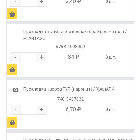
-
+
2,40 ₽
0 шт.
Ä
Прокладка выпускного коллектора Евро металл /
PLANTAGO
6768-1008050
-
+
84 ₽
0 шт.
Ä
1
Прокладка насоса ГУР (паронит) / УралАТИ
740-3407032
-
+
6,70 ₽
0 шт.
Ä
Прокладка крышки люка привода отбора мощности