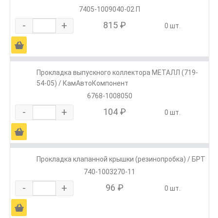
7405-1009040-02 П
-
+
815 ₽
0 шт.
Ä
Прокладка выпускного коллектора МЕТАЛЛ (719-
54-05) / КамАвтоКомпонент
6768-1008050
-
+
104 ₽
0 шт.
Ä
Прокладка клапанной крышки (резинопробка) / БРТ
740-1003270-11
-
+
96 ₽
0 шт.
Ä