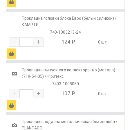
Ä
Прокладка головки блока Евро (белый силикон) /
КАМРТИ
740-1003213-24
-
+
124 ₽
0 шт.
Ä
Прокладка выпускного коллектора н/о (металл)
1
(719-54-05) / Фритекс
7403-1008050
-
+
107 ₽
0 шт.
Ä
Прокладка поддона металлическая без желоба /
1
PLANTAGO