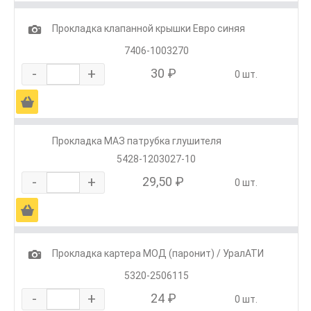
1
Прокладка клапанной крышки Евро синяя
7406-1003270
-
+
30 ₽
0 шт.
Ä
Прокладка МАЗ патрубка глушителя
5428-1203027-10
-
+
29,50 ₽
0 шт.
Ä
1
Прокладка картера МОД (паронит) / УралАТИ
5320-2506115
-
+
24 ₽
0 шт.