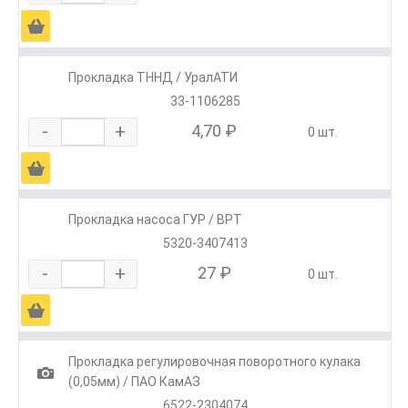
Ä
Прокладка ТННД / УралАТИ
33-1106285
-
+
4,70 ₽
0 шт.
Ä
Прокладка насоса ГУР / ВРТ
5320-3407413
-
+
27 ₽
0 шт.
Ä
Прокладка регулировочная поворотного кулака
1
(0,05мм) / ПАО КамАЗ
6522-2304074