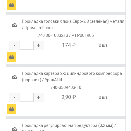
Ä
Прокладка головки блока Евро-2,3 (зелёная) металл
1
/ ПромТехПласт
740.30-1003213 / РТР001905
-
+
174 ₽
0 шт.
Ä
Прокладка картера 2-х цилиндрового компрессора
1
(паронит) / УралАТИ
740-3509403-10
-
+
9,90 ₽
0 шт.
Ä
Прокладка регулировочная редуктора (0,2 мм) /
1