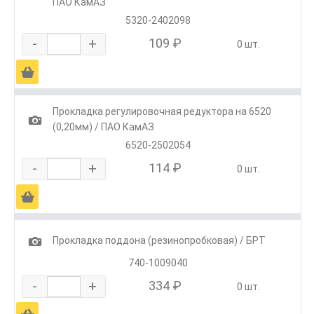
ПАО КамАЗ
5320-2402098
-
+
109 ₽
0 шт.
Ä
Прокладка регулировочная редуктора на 6520
1
(0,20мм) / ПАО КамАЗ
6520-2502054
-
+
114 ₽
0 шт.
Ä
1
Прокладка поддона (резинопробковая) / БРТ
740-1009040
-
+
334 ₽
0 шт.