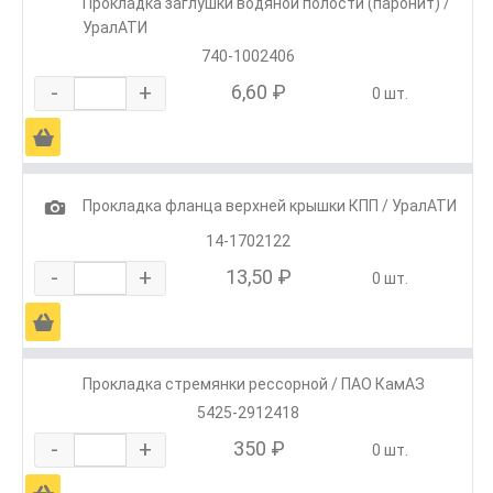
Прокладка заглушки водяной полости (паронит) /
УралАТИ
740-1002406
-
+
6,60 ₽
0 шт.
Ä
1
Прокладка фланца верхней крышки КПП / УралАТИ
14-1702122
-
+
13,50 ₽
0 шт.
Ä
Прокладка стремянки рессорной / ПАО КамАЗ
5425-2912418
-
+
350 ₽
0 шт.