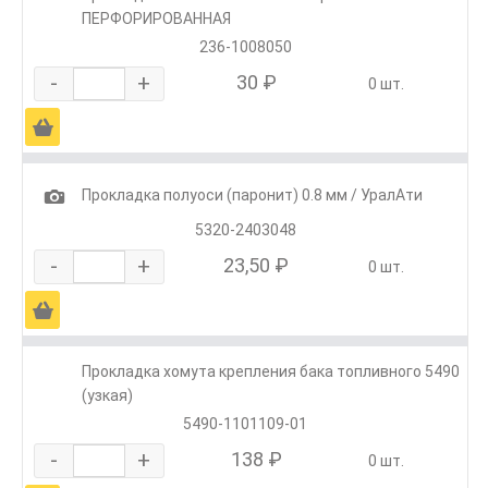
ПЕРФОРИРОВАННАЯ
236-1008050
-
+
30 ₽
0 шт.
Ä
1
Прокладка полуоси (паронит) 0.8 мм / УралАти
5320-2403048
-
+
23,50 ₽
0 шт.
Ä
Прокладка хомута крепления бака топливного 5490
(узкая)
5490-1101109-01
-
+
138 ₽
0 шт.