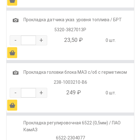
Ä
1
Прокладка датчика указ. уровня топлива / БРТ
5320-3827013Р
-
+
23,50 ₽
0 шт.
Ä
1
Прокладка головки блока МАЗ с/об с герметиком
238-1003210-В6
-
+
249 ₽
0 шт.
Ä
Прокладка регулировочная 6522 (0,5мм) / ПАО
КамАЗ
6522-2304077