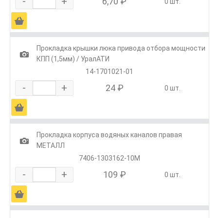
-
+
6,70 ₽
0 шт.
Ä
Прокладка крышки люка привода отбора мощности
1
КПП (1,5мм) / УралАТИ
14-1701021-01
-
+
24 ₽
0 шт.
Ä
Прокладка корпуса водяных каналов правая
1
МЕТАЛЛ
7406-1303162-10М
-
+
109 ₽
0 шт.
Ä