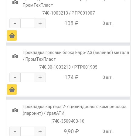
1
ПромТехПласт
740-1003213 / РТР001907
-
+
108 ₽
0 шт.
Ä
Прокладка головки блока Евро-2,3 (зелёная) металл
1
/ ПромТехПласт
740.30-1003213 / РТР001905
-
+
174 ₽
0 шт.
Ä
Прокладка картера 2-х цилиндрового компрессора
1
(паронит) / УралАТИ
740-3509403-10
-
+
9,90 ₽
0 шт.