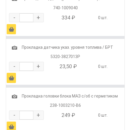
740-1009040
-
+
334 ₽
0 шт.
Ä
1
Прокладка датчика указ. уровня топлива / БРТ
5320-3827013Р
-
+
23,50 ₽
0 шт.
Ä
1
Прокладка головки блока МАЗ с/об с герметиком
238-1003210-В6
-
+
249 ₽
0 шт.
Ä