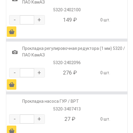
ПАО КамАЗ
5320-2402100
-
+
149 ₽
0 шт.
Ä
Прокладка регулировочная редуктора (1 мм) 5320 /
1
ПАО КамАЗ
5320-2402096
-
+
276 ₽
0 шт.
Ä
Прокладка насоса ГУР / ВРТ
5320-3407413
-
+
27 ₽
0 шт.
Ä