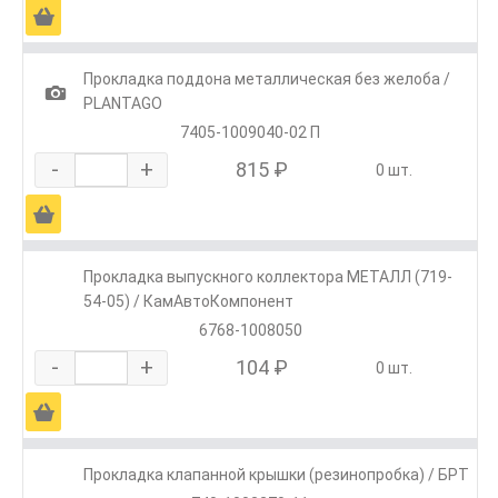
Ä
Прокладка поддона металлическая без желоба /
1
PLANTAGO
7405-1009040-02 П
-
+
815 ₽
0 шт.
Ä
Прокладка выпускного коллектора МЕТАЛЛ (719-
54-05) / КамАвтоКомпонент
6768-1008050
-
+
104 ₽
0 шт.
Ä
Прокладка клапанной крышки (резинопробка) / БРТ