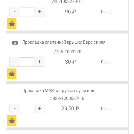
740-1003270-11
-
+
96 ₽
0 шт.
Ä
1
Прокладка клапанной крышки Евро синяя
7406-1003270
-
+
30 ₽
0 шт.
Ä
Прокладка МАЗ патрубка глушителя
5428-1203027-10
-
+
29,50 ₽
0 шт.
Ä