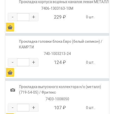
Прокладка корпуса водяных каналов левая МЕТАЛЛ
7406-1303163-10М
-
+
229 ₽
0 шт.
Ä
Прокладка головки блока Евро (белый силикон) /
КАМРТИ
740-1003213-24
-
+
124 ₽
0 шт.
Ä
Прокладка выпускного коллектора н/о (металл)
1
(719-54-05) / Фритекс
7403-1008050
-
+
107 ₽
0 шт.