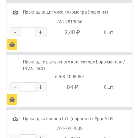
1
Прокладка датчика тахометра (паронит)
740-3813856
-
+
2,40 ₽
0 шт.
Ä
Прокладка выпускного коллектора Евро металл /
PLANTAGO
6768-1008050
-
+
84 ₽
0 шт.
Ä
1
Прокладка насоса ГУР (паронит) / УралАТИ
740-3407032