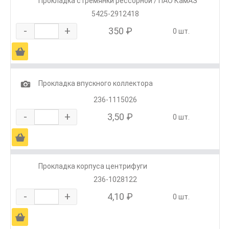
Прокладка стремянки рессорной / ПАО КамАЗ
5425-2912418
-
+
350 ₽
0 шт.
Ä
1
Прокладка впускного коллектора
236-1115026
-
+
3,50 ₽
0 шт.
Ä
Прокладка корпуса центрифуги
236-1028122
-
+
4,10 ₽
0 шт.
Ä