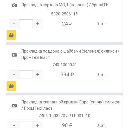
1
Прокладка картера МОД (паронит) / УралАТИ
5320-2506115
-
+
24 ₽
0 шт.
Ä
Прокладка поддона с шайбами (зеленая) силикон /
1
ПромТехПласт
740-1009040
-
+
384 ₽
0 шт.
Ä
Прокладка клапанной крышки Евро (синяя) силикон
1
/ ПромТехПласт
7406-1003270 / РТР001910
-
+
90 ₽
0 шт.