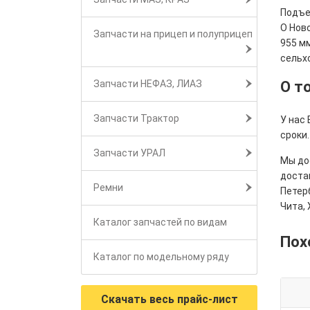
Подъе
О Нов
Запчасти на прицеп и полуприцеп
955 м
сельхо
Запчасти НЕФАЗ, ЛИАЗ
О т
Запчасти Трактор
У нас 
сроки.
Запчасти УРАЛ
Мы дос
достав
Ремни
Петерб
Чита, 
Каталог запчастей по видам
Пох
Каталог по модельному ряду
Скачать весь прайс-лист