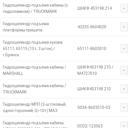
Гидроцилиндр подъёма кабины (с
-
ШНКФ.453198.214
гидрозамком) / TRUCKMARK
Гидроцилиндр подъема
-
43255-8604020
платформы прицепа
Гидроцилиндр подъема кузова
-
65111, 65115 (15т, 3 шток) /
65111-8603010
г.Брянск
Гидроцилиндр подъёма кабины /
ШНКФ453198.210 /
-
MARSHALL
M4727010
Гидроцилиндр подъёма кабины /
-
ШНКФ453198.210
TRUCKMARK
Гидроцилиндр МПП (3-штоковый,
-
503А-8603510-03
односторонний, Q=10т) МАЗ
Гидроцилиндр подъёма кабины
-
DCD2-123563