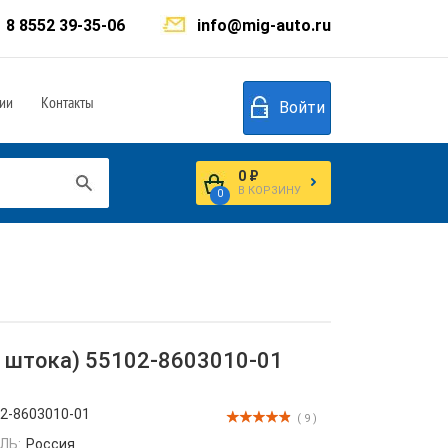
8 8552 39-35-06
info@mig-auto.ru
ии
Контакты
Войти
0 ₽
В КОРЗИНУ
0
3 штока) 55102-8603010-01
2-8603010-01
( 9 )
ЛЬ:
Россия