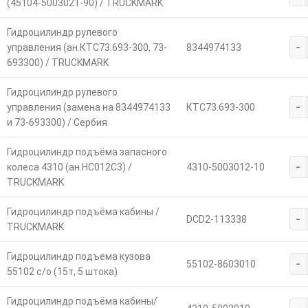
(45104-5003021-90) / TRUCKMARK
Гидроцилиндр рулевого
-
управления (ан.КТС73.693-300, 73-
8344974133
693300) / TRUCKMARK
Гидроцилиндр рулевого
-
управления (замена на 8344974133
КТС73.693-300
и 73-693300) / Сербия
Гидроцилиндр подъёма запасного
-
колеса 4310 (ан.HC012C3) /
4310-5003012-10
TRUCKMARK
Гидроцилиндр подъёма кабины /
-
DCD2-113338
TRUCKMARK
Гидроцилиндр подъема кузова
-
55102-8603010
55102 с/о (15т, 5 штока)
Гидроцилиндр подъёма кабины/