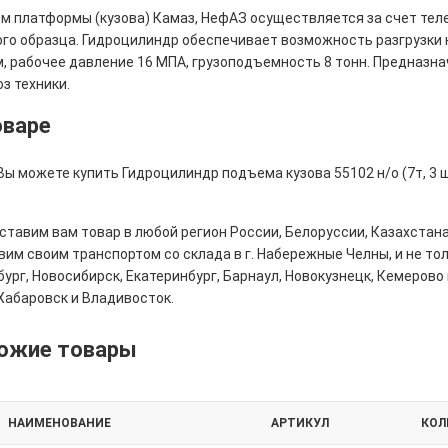
м платформы (кузова) Камаз, НефАЗ осуществляется за счет тел
ого образца. Гидроцилиндр обеспечивает возможность разгрузки 
м, рабочее давление 16 МПА, грузоподъемность 8 тонн. Предназна
з техники.
оваре
Вы можете купить Гидроцилиндр подъема кузова 55102 н/о (7т, 3 
тавим вам товар в любой регион России, Белоруссии, Казахстана
им своим транспортом со склада в г. Набережные Челны, и не толь
ург, Новосибирск, Екатеринбург, Барнаул, Новокузнецк, Кемерово 
Хабаровск и Владивосток.
ожие товары
НАИМЕНОВАНИЕ
АРТИКУЛ
КОЛ