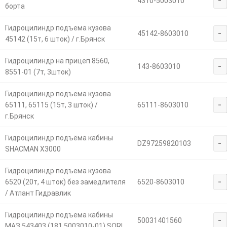
-
4310-5003010
борта
Гидроцилиндр подъема кузова
-
45142-8603010
45142 (15т, 6 шток) / г.Брянск
Гидроцилиндр на прицеп 8560,
-
143-8603010
8551-01 (7т, 3шток)
Гидроцилиндр подъема кузова
-
65111, 65115 (15т, 3 шток) /
65111-8603010
г.Брянск
Гидроцилиндр подъёма кабины
-
DZ97259820103
SHACMAN X3000
Гидроцилиндр подъема кузова
-
6520 (20т, 4 шток) без замедлителя
6520-8603010
/ Атлант Гидравлик
Гидроцилиндр подъема кабины
-
50031401560
МАЗ 543403 (181.5003010-01) SORL