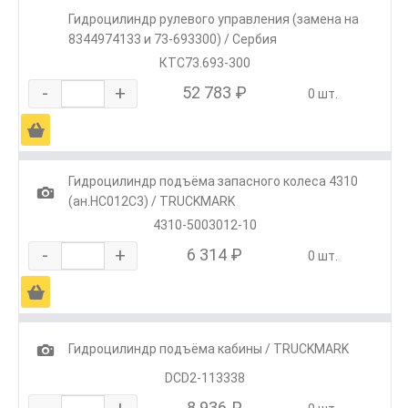
Гидроцилиндр рулевого управления (замена на
8344974133 и 73-693300) / Сербия
КТС73.693-300
-
+
52 783 ₽
0 шт.
Ä
Гидроцилиндр подъёма запасного колеса 4310
1
(ан.HC012C3) / TRUCKMARK
4310-5003012-10
-
+
6 314 ₽
0 шт.
Ä
1
Гидроцилиндр подъёма кабины / TRUCKMARK
DCD2-113338
-
+
8 936 ₽