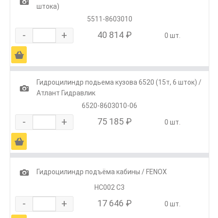
1
штока)
5511-8603010
-
+
40 814 ₽
0 шт.
Ä
Гидроцилиндр подьема кузова 6520 (15т, 6 шток) /
1
Атлант Гидравлик
6520-8603010-06
-
+
75 185 ₽
0 шт.
Ä
1
Гидроцилиндр подъёма кабины / FENOX
HC002 C3
-
+
17 646 ₽
0 шт.