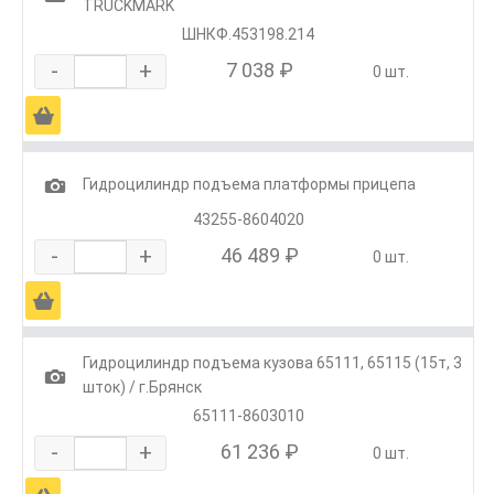
TRUCKMARK
ШНКФ.453198.214
-
+
7 038 ₽
0 шт.
Ä
1
Гидроцилиндр подъема платформы прицепа
43255-8604020
-
+
46 489 ₽
0 шт.
Ä
Гидроцилиндр подъема кузова 65111, 65115 (15т, 3
1
шток) / г.Брянск
65111-8603010
-
+
61 236 ₽
0 шт.