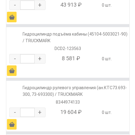
-
+
43 913 ₽
0 шт.
Ä
Гидроцилиндр подъёма кабины (45104-5003021-90)
/ TRUCKMARK
DCD2-123563
-
+
8 581 ₽
0 шт.
Ä
Гидроцилиндр рулевого управления (ан.КТС73.693-
300, 73-693300) / TRUCKMARK
8344974133
-
+
19 604 ₽
0 шт.
Ä