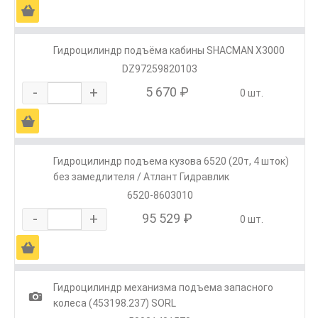
Ä
Гидроцилиндр подъёма кабины SHACMAN X3000
DZ97259820103
-
+
5 670 ₽
0 шт.
Ä
Гидроцилиндр подъема кузова 6520 (20т, 4 шток)
без замедлителя / Атлант Гидравлик
6520-8603010
-
+
95 529 ₽
0 шт.
Ä
Гидроцилиндр механизма подъема запасного
1
колеса (453198.237) SORL