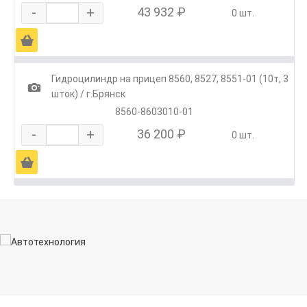
-
+
43 932 ₽
0 шт.
Ä
Гидроцилиндр на прицеп 8560, 8527, 8551-01 (10т, 3
1
шток) / г.Брянск
8560-8603010-01
-
+
36 200 ₽
0 шт.
Ä