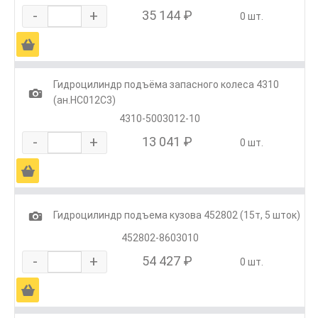
-
+
35 144 ₽
0 шт.
Ä
Гидроцилиндр подъёма запасного колеса 4310
1
(ан.HC012C3)
4310-5003012-10
-
+
13 041 ₽
0 шт.
Ä
1
Гидроцилиндр подъема кузова 452802 (15т, 5 шток)
452802-8603010
-
+
54 427 ₽
0 шт.
Ä