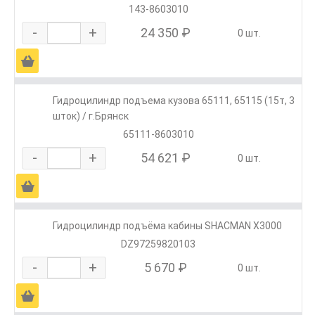
143-8603010
-
+
24 350 ₽
0 шт.
Ä
Гидроцилиндр подъема кузова 65111, 65115 (15т, 3
шток) / г.Брянск
65111-8603010
-
+
54 621 ₽
0 шт.
Ä
Гидроцилиндр подъёма кабины SHACMAN X3000
DZ97259820103
-
+
5 670 ₽
0 шт.
Ä