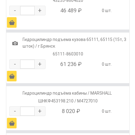
43255-8604020
-
+
46 489 ₽
0 шт.
Ä
Гидроцилиндр подъема кузова 65111, 65115 (15т, 3
1
шток) / г.Брянск
65111-8603010
-
+
61 236 ₽
0 шт.
Ä
Гидроцилиндр подъёма кабины / MARSHALL
ШНКФ453198.210 / M4727010
-
+
8 020 ₽
0 шт.
Ä