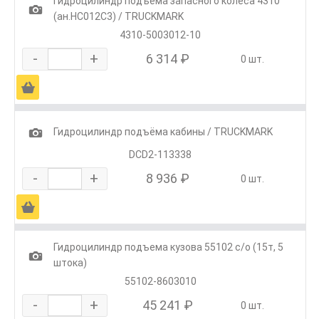
Гидроцилиндр подъёма запасного колеса 4310
1
(ан.HC012C3) / TRUCKMARK
4310-5003012-10
-
+
6 314 ₽
0 шт.
Ä
1
Гидроцилиндр подъёма кабины / TRUCKMARK
DCD2-113338
-
+
8 936 ₽
0 шт.
Ä
Гидроцилиндр подъема кузова 55102 с/о (15т, 5
1
штока)
55102-8603010
-
+
45 241 ₽
0 шт.