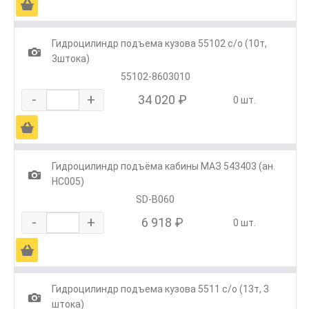
Ä
Гидроцилиндр подъема кузова 55102 с/о (10т,
1
3штока)
55102-8603010
-
+
34 020 ₽
0 шт.
Ä
Гидроцилиндр подъёма кабины МАЗ 543403 (ан.
1
HC005)
SD-B060
-
+
6 918 ₽
0 шт.
Ä
Гидроцилиндр подъема кузова 5511 с/о (13т, 3
1
штока)