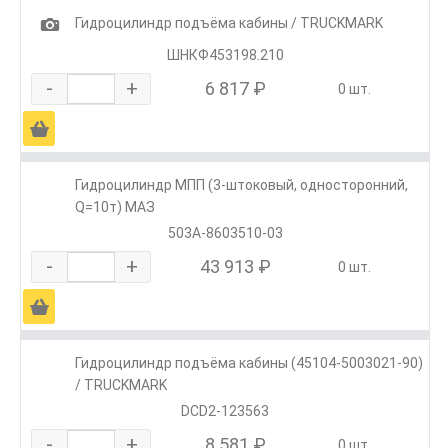
1
Гидроцилиндр подъёма кабины / TRUCKMARK
ШНКФ453198.210
-
+
6 817 ₽
0 шт.
Ä
Гидроцилиндр МПП (3-штоковый, односторонний,
Q=10т) МАЗ
503А-8603510-03
-
+
43 913 ₽
0 шт.
Ä
Гидроцилиндр подъёма кабины (45104-5003021-90)
/ TRUCKMARK
DCD2-123563
-
+
8 581 ₽
0 шт.