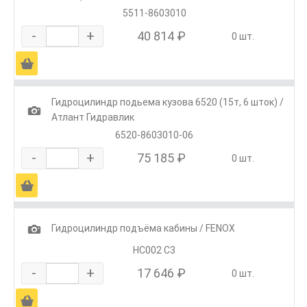
5511-8603010
-
+
40 814 ₽
0 шт.
Ä
Гидроцилиндр подьема кузова 6520 (15т, 6 шток) /
1
Атлант Гидравлик
6520-8603010-06
-
+
75 185 ₽
0 шт.
Ä
1
Гидроцилиндр подъёма кабины / FENOX
HC002 C3
-
+
17 646 ₽
0 шт.
Ä