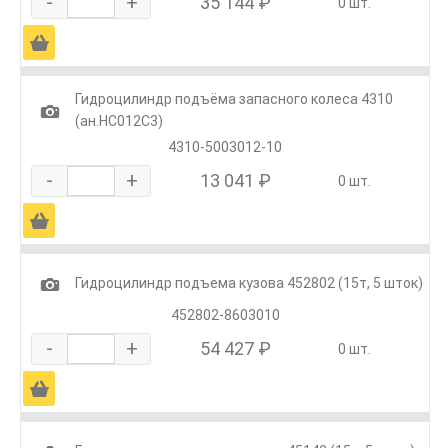
-
+
35 144 ₽
0 шт.
Ä
Гидроцилиндр подъёма запасного колеса 4310
1
(ан.HC012C3)
4310-5003012-10
-
+
13 041 ₽
0 шт.
Ä
1
Гидроцилиндр подъема кузова 452802 (15т, 5 шток)
452802-8603010
-
+
54 427 ₽
0 шт.
Ä