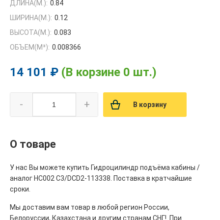
ДЛИНА(М.):
0.84
ШИРИНА(М.):
0.12
ВЫСОТА(М.):
0.083
ОБЪЕМ(M³):
0.008366
14 101 ₽
(В корзине 0 шт.)
-
+
В корзину
О товаре
У нас Вы можете купить Гидроцилиндр подъёма кабины /
аналог HC002 C3/DCD2-113338. Поставка в кратчайшие
сроки.
Мы доставим вам товар в любой регион России,
Белоруссии, Казахстана и другим странам СНГ!. При