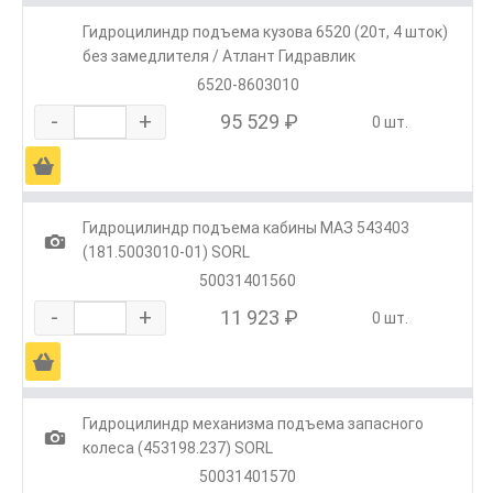
Гидроцилиндр подъема кузова 6520 (20т, 4 шток)
без замедлителя / Атлант Гидравлик
6520-8603010
-
+
95 529 ₽
0 шт.
Ä
Гидроцилиндр подъема кабины МАЗ 543403
1
(181.5003010-01) SORL
50031401560
-
+
11 923 ₽
0 шт.
Ä
Гидроцилиндр механизма подъема запасного
1
колеса (453198.237) SORL
50031401570