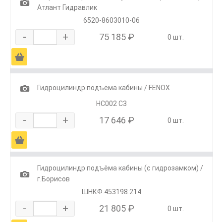
1
Атлант Гидравлик
6520-8603010-06
-
+
75 185 ₽
0 шт.
Ä
1
Гидроцилиндр подъёма кабины / FENOX
HC002 C3
-
+
17 646 ₽
0 шт.
Ä
Гидроцилиндр подъёма кабины (с гидрозамком) /
1
г.Борисов
ШНКФ.453198.214
-
+
21 805 ₽
0 шт.