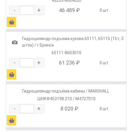
43255-8604020
-
+
46 489 ₽
0 шт.
Ä
Гидроцилиндр подъема кузова 65111, 65115 (15т, 3
1
шток) / г.Брянск
65111-8603010
-
+
61 236 ₽
0 шт.
Ä
Гидроцилиндр подъёма кабины / MARSHALL
ШНКФ453198.210 / M4727010
-
+
8 020 ₽
0 шт.
Ä