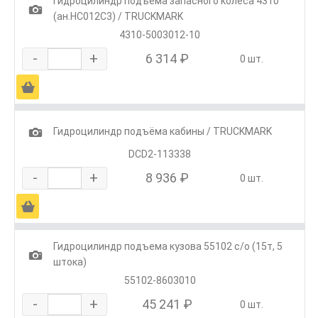
Гидроцилиндр подъёма запасного колеса 4310
1
(ан.HC012C3) / TRUCKMARK
4310-5003012-10
-
+
6 314 ₽
0 шт.
Ä
1
Гидроцилиндр подъёма кабины / TRUCKMARK
DCD2-113338
-
+
8 936 ₽
0 шт.
Ä
Гидроцилиндр подъема кузова 55102 с/о (15т, 5
1
штока)
55102-8603010
-
+
45 241 ₽
0 шт.