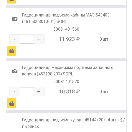
Гидроцилиндр подъема кабины МАЗ 543403
1
(181.5003010-01) SORL
50031401560
-
+
11 923 ₽
0 шт.
Ä
Гидроцилиндр механизма подъема запасного
1
колеса (453198.237) SORL
50031401570
-
+
10 318 ₽
0 шт.
Ä
Гидроцилиндр подъема кузова 45144 (20т, 4 шток) /
г.Брянск