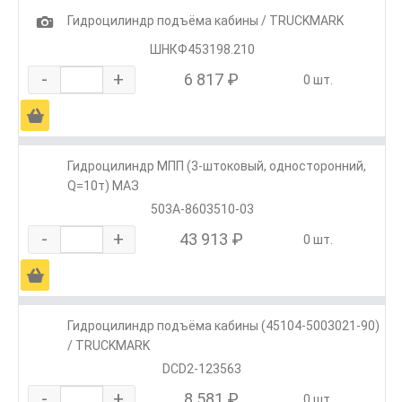
1
Гидроцилиндр подъёма кабины / TRUCKMARK
ШНКФ453198.210
-
+
6 817 ₽
0 шт.
Ä
Гидроцилиндр МПП (3-штоковый, односторонний,
Q=10т) МАЗ
503А-8603510-03
-
+
43 913 ₽
0 шт.
Ä
Гидроцилиндр подъёма кабины (45104-5003021-90)
/ TRUCKMARK
DCD2-123563
-
+
8 581 ₽
0 шт.