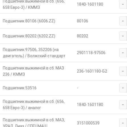
Подшипник выжимной в сб. (656,
-
1840-1601180
658 Евро-3) / КММЗ
-
Подшипник 80106 (6006.ZZ)
80106
-
Подшипник 80202 (6202.ZZ)
80202
Подшипник 97506, 352206 (на
-
2901118-97506
двигатель) / Волжский стандарт
Подшипник выжимной в сб. МАЗ
-
236-1601180-Б2
236 / КММЗ
-
Подшипник 53516
-
Подшипник выжимной в сб. (656,
-
1840-1601180
658 Евро-3) / аналог
Подшипник выжимной в сб. МАЗ,
-
3151000539
УРАЛ, Лиаз / СПЕЦМАШ