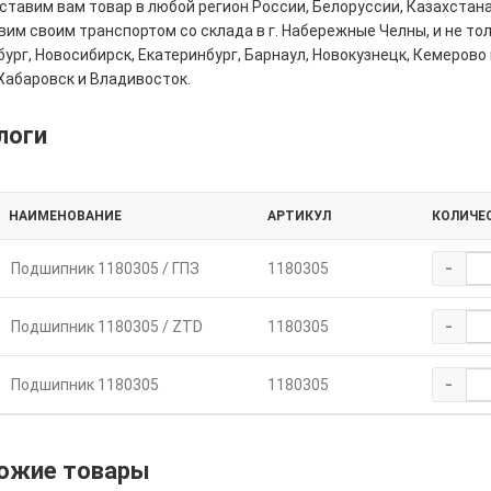
тавим вам товар в любой регион России, Белоруссии, Казахстана
им своим транспортом со склада в г. Набережные Челны, и не толь
ург, Новосибирск, Екатеринбург, Барнаул, Новокузнецк, Кемерово 
Хабаровск и Владивосток.
логи
НАИМЕНОВАНИЕ
АРТИКУЛ
КОЛИЧЕ
-
Подшипник 1180305 / ГПЗ
1180305
-
Подшипник 1180305 / ZTD
1180305
-
Подшипник 1180305
1180305
ожие товары