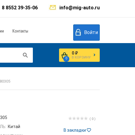
8 8552 39-35-06
info@mig-auto.ru
ии
Контакты
Войти
0 ₽
В КОРЗИНУ
0
80305
0305
( 0 )
ЛЬ:
Китай
В закладки