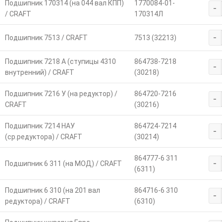
Подшипник 170314 (на 044 вал КПП)
1770084-01-
-
/ CRAFT
170314Л
-
Подшипник 7513 / CRAFT
7513 (32213)
Подшипник 7218 А (ступицы 4310
864738-7218
-
внутренний) / CRAFT
(30218)
Подшипник 7216 У (на редуктор) /
864720-7216
-
CRAFT
(30216)
Подшипник 7214 НАУ
864724-7214
-
(ср.редуктора) / CRAFT
(30214)
864777-6 311
-
Подшипник 6 311 (на МОД) / CRAFT
(6311)
Подшипник 6 310 (на 201 вал
864716-6 310
-
редуктора) / CRAFT
(6310)