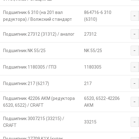
Подшипник 6 310 (на 201 вал
864716-6 310
-
редуктора) / Волжский стандарт
(6310)
-
Подшипник 27312 (31312) / аналог
27312
-
Подшипник NK 55/25
NK 55/25
-
Подшипник 1180305 / ГПЗ
1180305
-
Подшипник 217 (6217)
217
Подшипник 42206 АКМ (редуктора
6520, 6522-42206
-
6520, 6522) / CRAFT
АКМ
Подшипник 3007215 (33215) /
-
33215
CRAFT
Подшипник 27709 К1У (кулак