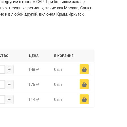
 и другим странам СНГ!. При большом заказе
ко в крупные регионы, такие как Москва, Санкт-
но и в любой другой, включая Крым, Иркутск,
СТВО
ЦЕНА
В КОРЗИНЕ
+
Ä
148 ₽
0 шт.
+
Ä
176 ₽
0 шт.
+
Ä
114 ₽
0 шт.