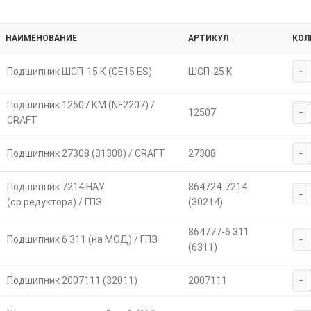
НАИМЕНОВАНИЕ
АРТИКУЛ
КОЛ
-
Подшипник ШСП-15 К (GE15 ES)
ШСП-25 К
Подшипник 12507 КМ (NF2207) /
-
12507
CRAFT
-
Подшипник 27308 (31308) / CRAFT
27308
Подшипник 7214 НАУ
864724-7214
-
(ср.редуктора) / ГПЗ
(30214)
864777-6 311
-
Подшипник 6 311 (на МОД) / ГПЗ
(6311)
-
Подшипник 2007111 (32011)
2007111