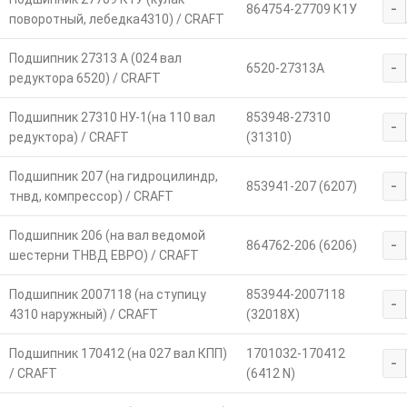
-
864754-27709 К1У
поворотный, лебедка4310) / CRAFT
Подшипник 27313 А (024 вал
-
6520-27313А
редуктора 6520) / CRAFT
Подшипник 27310 НУ-1(на 110 вал
853948-27310
-
редуктора) / CRAFT
(31310)
Подшипник 207 (на гидроцилиндр,
-
853941-207 (6207)
тнвд, компрессор) / CRAFT
Подшипник 206 (на вал ведомой
-
864762-206 (6206)
шестерни ТНВД ЕВРО) / CRAFT
Подшипник 2007118 (на ступицу
853944-2007118
-
4310 наружный) / CRAFT
(32018X)
Подшипник 170412 (на 027 вал КПП)
1701032-170412
-
/ CRAFT
(6412 N)