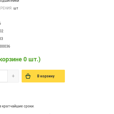
одшипники
РЕНИЯ:
шт
6
02
03
000036
 корзине 0 шт.)
+
В корзину
в кратчайшие сроки.