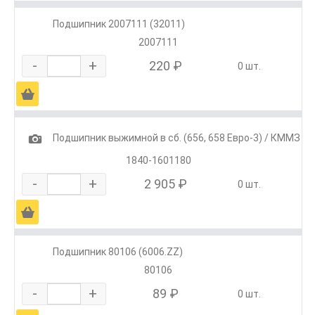
Подшипник 2007111 (32011)
2007111
-
+
220 ₽
0 шт.
Ä
1
Подшипник выжимной в сб. (656, 658 Евро-3) / КММЗ
1840-1601180
-
+
2 905 ₽
0 шт.
Ä
Подшипник 80106 (6006.ZZ)
80106
-
+
89 ₽
0 шт.