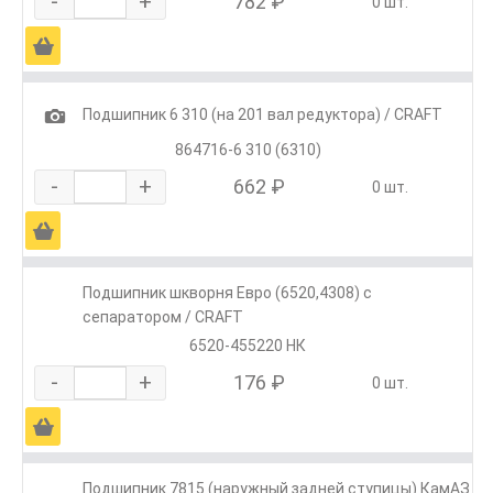
-
+
782 ₽
0 шт.
Ä
1
Подшипник 6 310 (на 201 вал редуктора) / CRAFT
864716-6 310 (6310)
-
+
662 ₽
0 шт.
Ä
Подшипник шкворня Евро (6520,4308) с
сепаратором / CRAFT
6520-455220 НК
-
+
176 ₽
0 шт.
Ä
Подшипник 7815 (наружный задней ступицы) КамАЗ