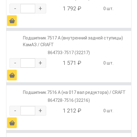
-
+
1 792 ₽
0 шт.
Ä
Подшипник 7517 А (внутренний задней ступицы)
КамАЗ / CRAFT
864733-7517 (32217)
-
+
1 571 ₽
0 шт.
Ä
Подшипник 7516 А (на 017 вал редуктора) / CRAFT
864728-7516 (32216)
-
+
1 212 ₽
0 шт.
Ä