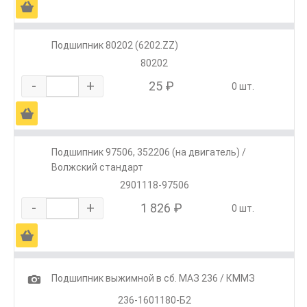
Ä
Подшипник 80202 (6202.ZZ)
80202
-
+
25 ₽
0 шт.
Ä
Подшипник 97506, 352206 (на двигатель) /
Волжский стандарт
2901118-97506
-
+
1 826 ₽
0 шт.
Ä
1
Подшипник выжимной в сб. МАЗ 236 / КММЗ
236-1601180-Б2