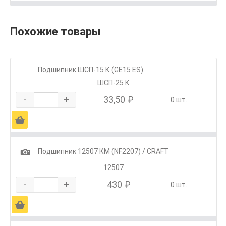
Похожие товары
Подшипник ШСП-15 К (GE15 ES)
ШСП-25 К
-
+
33,50 ₽
0 шт.
Ä
1
Подшипник 12507 КМ (NF2207) / CRAFT
12507
-
+
430 ₽
0 шт.
Ä