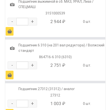
Подшипник выжимной в сб. МАЗ, УРАЛ, Лиаз /
1
СПЕЦМАШ
3151000539
-
+
2 944 ₽
0 шт.
Ä
Подшипник 6 310 (на 201 вал редуктора) / Волжский
1
стандарт
864716-6 310 (6310)
-
+
2 751 ₽
0 шт.
Ä
Подшипник 27312 (31312) / аналог
27312
-
+
1 003 ₽
0 шт.