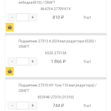
лебедка4310) / CRAFT
864754-27709 К1У
-
+
810 ₽
0 шт.
Ä
Подшипник 27313 А (024 вал редуктора 6520) /
CRAFT
6520-27313А
-
+
1 866 ₽
0 шт.
Ä
Подшипник 27310 НУ-1(на 110 вал редуктора) /
CRAFT
853948-27310 (31310)
-
+
744 ₽
0 шт.