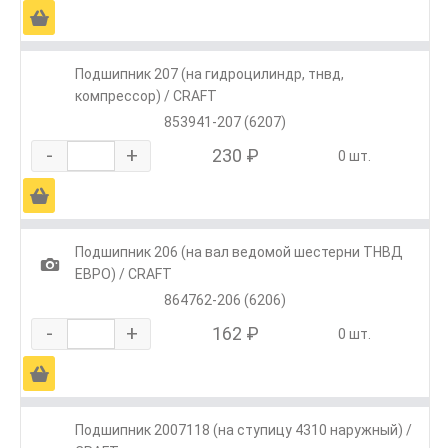
Ä
Подшипник 207 (на гидроцилиндр, тнвд,
компрессор) / CRAFT
853941-207 (6207)
-
+
230 ₽
0 шт.
Ä
Подшипник 206 (на вал ведомой шестерни ТНВД
1
ЕВРО) / CRAFT
864762-206 (6206)
-
+
162 ₽
0 шт.
Ä
Подшипник 2007118 (на ступицу 4310 наружный) /