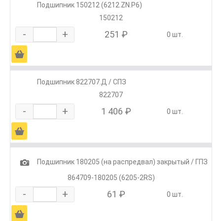
Подшипник 150212 (6212.ZN.P6)
150212
-
+
251 ₽
0 шт.
Ä
Подшипник 822707.Д / СПЗ
822707
-
+
1 406 ₽
0 шт.
Ä
1
Подшипник 180205 (на распредвал) закрытый / ГПЗ
864709-180205 (6205-2RS)
-
+
61 ₽
0 шт.
Ä