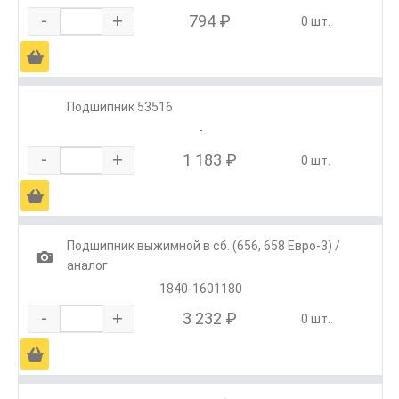
-
+
794 ₽
0 шт.
Ä
Подшипник 53516
-
-
+
1 183 ₽
0 шт.
Ä
Подшипник выжимной в сб. (656, 658 Евро-3) /
1
аналог
1840-1601180
-
+
3 232 ₽
0 шт.
Ä