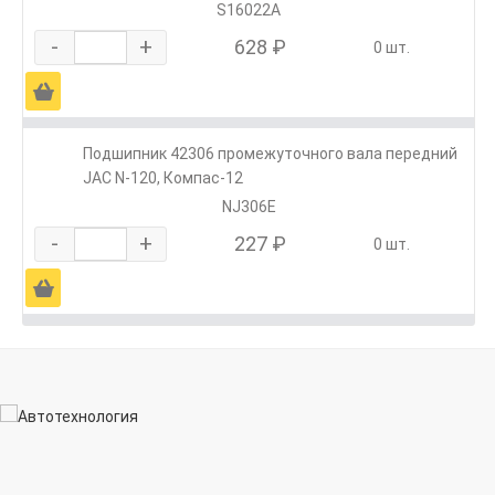
S16022A
-
+
628 ₽
0 шт.
Ä
Подшипник 42306 промежуточного вала передний
JAC N-120, Компас-12
NJ306E
-
+
227 ₽
0 шт.
Ä