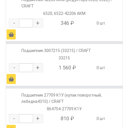
CRAFT
6520, 6522-42206 АКМ
-
+
346 ₽
0 шт.
Ä
Подшипник 3007215 (33215) / CRAFT
33215
-
+
1 560 ₽
0 шт.
Ä
Подшипник 27709 К1У (кулак поворотный,
лебедка4310) / CRAFT
864754-27709 К1У
-
+
810 ₽
0 шт.