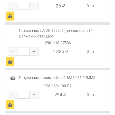
-
+
25 ₽
0 шт.
Ä
Подшипник 97506, 352206 (на двигатель) /
Волжский стандарт
2901118-97506
-
+
1 826 ₽
0 шт.
Ä
1
Подшипник выжимной в сб. МАЗ 236 / КММЗ
236-1601180-Б2
-
+
794 ₽
0 шт.
Ä