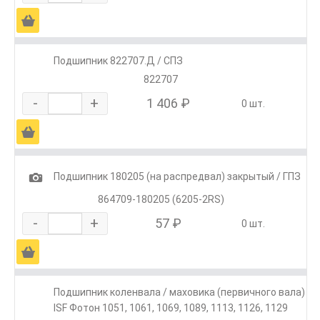
Ä
Подшипник 822707.Д / СПЗ
822707
-
+
1 406 ₽
0 шт.
Ä
1
Подшипник 180205 (на распредвал) закрытый / ГПЗ
864709-180205 (6205-2RS)
-
+
57 ₽
0 шт.
Ä
Подшипник коленвала / маховика (первичного вала)
ISF Фотон 1051, 1061, 1069, 1089, 1113, 1126, 1129