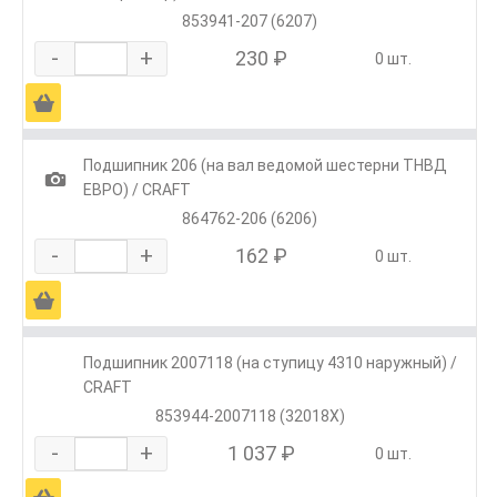
853941-207 (6207)
-
+
230 ₽
0 шт.
Ä
Подшипник 206 (на вал ведомой шестерни ТНВД
1
ЕВРО) / CRAFT
864762-206 (6206)
-
+
162 ₽
0 шт.
Ä
Подшипник 2007118 (на ступицу 4310 наружный) /
CRAFT
853944-2007118 (32018X)
-
+
1 037 ₽
0 шт.