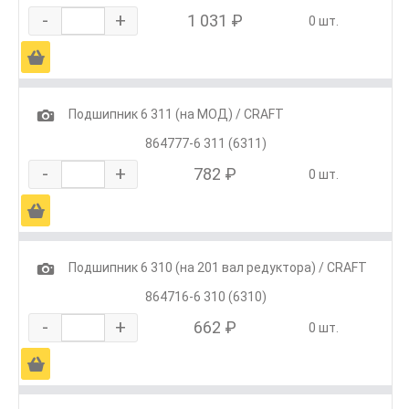
-
+
1 031 ₽
0 шт.
Ä
1
Подшипник 6 311 (на МОД) / CRAFT
864777-6 311 (6311)
-
+
782 ₽
0 шт.
Ä
1
Подшипник 6 310 (на 201 вал редуктора) / CRAFT
864716-6 310 (6310)
-
+
662 ₽
0 шт.
Ä