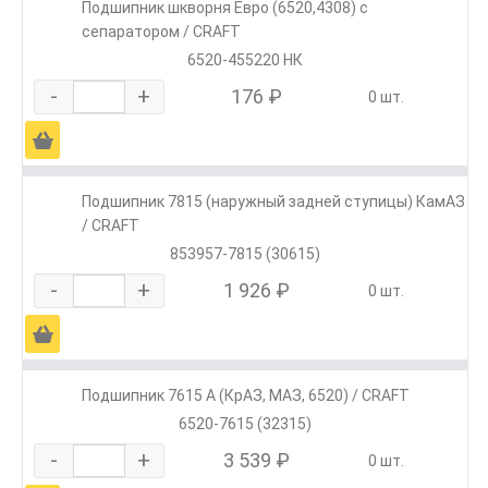
Подшипник шкворня Евро (6520,4308) с
сепаратором / CRAFT
6520-455220 НК
-
+
176 ₽
0 шт.
Ä
Подшипник 7815 (наружный задней ступицы) КамАЗ
/ CRAFT
853957-7815 (30615)
-
+
1 926 ₽
0 шт.
Ä
Подшипник 7615 А (КрАЗ, МАЗ, 6520) / CRAFT
6520-7615 (32315)
-
+
3 539 ₽
0 шт.