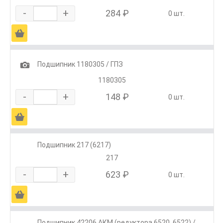
-
+
284 ₽
0 шт.
Ä
1
Подшипник 1180305 / ГПЗ
1180305
-
+
148 ₽
0 шт.
Ä
Подшипник 217 (6217)
217
-
+
623 ₽
0 шт.
Ä
Подшипник 42206 АКМ (редуктора 6520, 6522) /