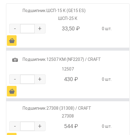
Подшипник ШСП-15 К (GE15 ES)
ШСП-25 К
-
+
33,50 ₽
0 шт.
Ä
1
Подшипник 12507 КМ (NF2207) / CRAFT
12507
-
+
430 ₽
0 шт.
Ä
Подшипник 27308 (31308) / CRAFT
27308
-
+
544 ₽
0 шт.