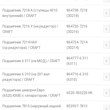
Подшипник 7218 А (ступицы 4310
864738-7218
-
внутренний) / CRAFT
(30218)
Подшипник 7216 У (на редуктор) /
864720-7216
-
CRAFT
(30216)
Подшипник 7214 НАУ
864724-7214
-
(ср.редуктора) / CRAFT
(30214)
864777-6 311
-
Подшипник 6 311 (на МОД) / CRAFT
(6311)
Подшипник 6 310 (на 201 вал
864716-6 310
-
редуктора) / CRAFT
(6310)
Подшипник шкворня Евро
-
6520-455220 НК
(6520,4308) с сепаратором / CRAFT
Подшипник 7815 (наружный задней
853957-7815
-