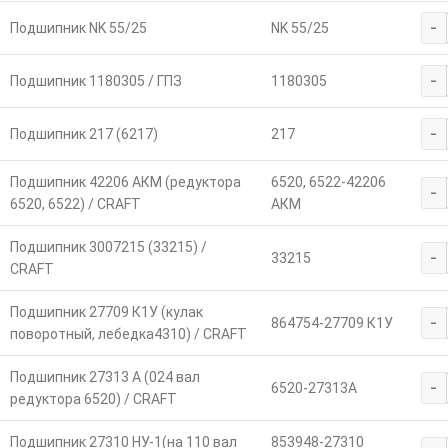
-
Подшипник NK 55/25
NK 55/25
-
Подшипник 1180305 / ГПЗ
1180305
-
Подшипник 217 (6217)
217
Подшипник 42206 АКМ (редуктора
6520, 6522-42206
-
6520, 6522) / CRAFT
АКМ
Подшипник 3007215 (33215) /
-
33215
CRAFT
Подшипник 27709 К1У (кулак
-
864754-27709 К1У
поворотный, лебедка4310) / CRAFT
Подшипник 27313 А (024 вал
-
6520-27313А
редуктора 6520) / CRAFT
Подшипник 27310 НУ-1(на 110 вал
853948-27310