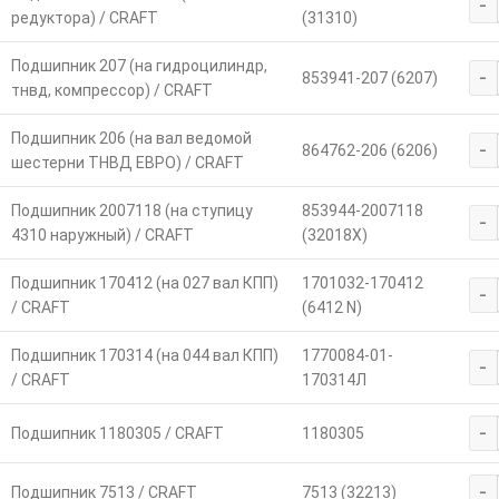
-
редуктора) / CRAFT
(31310)
Подшипник 207 (на гидроцилиндр,
-
853941-207 (6207)
тнвд, компрессор) / CRAFT
Подшипник 206 (на вал ведомой
-
864762-206 (6206)
шестерни ТНВД ЕВРО) / CRAFT
Подшипник 2007118 (на ступицу
853944-2007118
-
4310 наружный) / CRAFT
(32018X)
Подшипник 170412 (на 027 вал КПП)
1701032-170412
-
/ CRAFT
(6412 N)
Подшипник 170314 (на 044 вал КПП)
1770084-01-
-
/ CRAFT
170314Л
-
Подшипник 1180305 / CRAFT
1180305
-
Подшипник 7513 / CRAFT
7513 (32213)