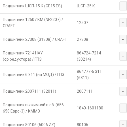
-
Подшипник ШСП-15 К (GE15 ES)
ШСП-25 К
Подшипник 12507 КМ (NF2207) /
-
12507
CRAFT
-
Подшипник 27308 (31308) / CRAFT
27308
Подшипник 7214 НАУ
864724-7214
-
(ср.редуктора) / ГПЗ
(30214)
864777-6 311
-
Подшипник 6 311 (на МОД) / ГПЗ
(6311)
-
Подшипник 2007111 (32011)
2007111
Подшипник выжимной в сб. (656,
-
1840-1601180
658 Евро-3) / КММЗ
-
Подшипник 80106 (6006.ZZ)
80106