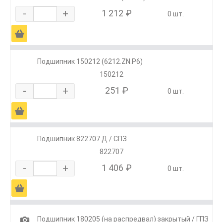
-
+
1 212 ₽
0 шт.
Ä
Подшипник 150212 (6212.ZN.P6)
150212
-
+
251 ₽
0 шт.
Ä
Подшипник 822707.Д / СПЗ
822707
-
+
1 406 ₽
0 шт.
Ä
1
Подшипник 180205 (на распредвал) закрытый / ГПЗ