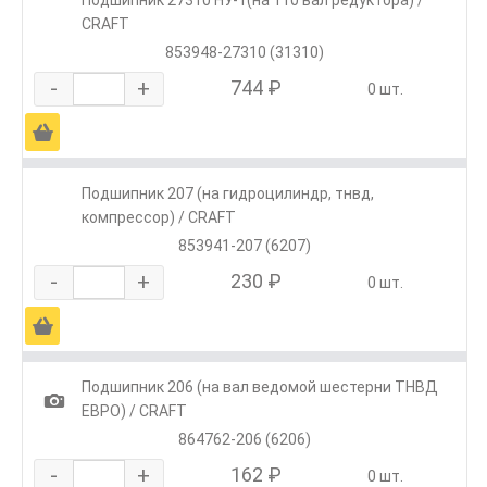
CRAFT
853948-27310 (31310)
-
+
744 ₽
0 шт.
Ä
Подшипник 207 (на гидроцилиндр, тнвд,
компрессор) / CRAFT
853941-207 (6207)
-
+
230 ₽
0 шт.
Ä
Подшипник 206 (на вал ведомой шестерни ТНВД
1
ЕВРО) / CRAFT
864762-206 (6206)
-
+
162 ₽
0 шт.