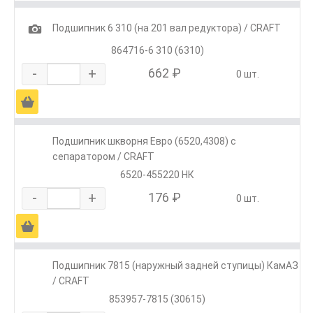
1
Подшипник 6 310 (на 201 вал редуктора) / CRAFT
864716-6 310 (6310)
-
+
662 ₽
0 шт.
Ä
Подшипник шкворня Евро (6520,4308) с
сепаратором / CRAFT
6520-455220 НК
-
+
176 ₽
0 шт.
Ä
Подшипник 7815 (наружный задней ступицы) КамАЗ
/ CRAFT
853957-7815 (30615)