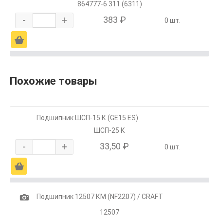
864777-6 311 (6311)
-
+
383 ₽
0 шт.
Ä
Похожие товары
Подшипник ШСП-15 К (GE15 ES)
ШСП-25 К
-
+
33,50 ₽
0 шт.
Ä
1
Подшипник 12507 КМ (NF2207) / CRAFT
12507