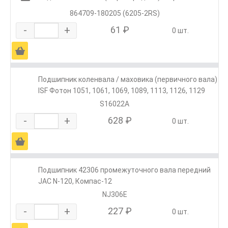
864709-180205 (6205-2RS)
-
+
61 ₽
0 шт.
Ä
Подшипник коленвала / маховика (первичного вала)
ISF Фотон 1051, 1061, 1069, 1089, 1113, 1126, 1129
S16022A
-
+
628 ₽
0 шт.
Ä
Подшипник 42306 промежуточного вала передний
JAC N-120, Компас-12
NJ306E
-
+
227 ₽
0 шт.