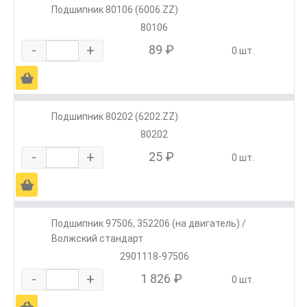
Подшипник 80106 (6006.ZZ)
80106
-
+
89 ₽
0 шт.
Ä
Подшипник 80202 (6202.ZZ)
80202
-
+
25 ₽
0 шт.
Ä
Подшипник 97506, 352206 (на двигатель) /
Волжский стандарт
2901118-97506
-
+
1 826 ₽
0 шт.
Ä