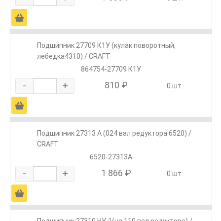
Ä
Подшипник 27709 К1У (кулак поворотный,
лебедка4310) / CRAFT
864754-27709 К1У
-
+
810 ₽
0 шт.
Ä
Подшипник 27313 А (024 вал редуктора 6520) /
CRAFT
6520-27313А
-
+
1 866 ₽
0 шт.
Ä
Подшипник 27310 НУ-1(на 110 вал редуктора) /