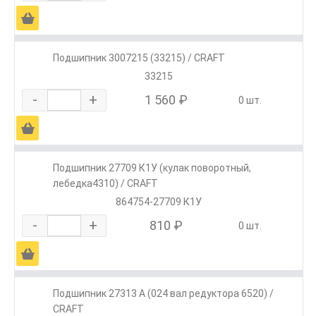
Ä
Подшипник 3007215 (33215) / CRAFT
33215
-
+
1 560 ₽
0 шт.
Ä
Подшипник 27709 К1У (кулак поворотный,
лебедка4310) / CRAFT
864754-27709 К1У
-
+
810 ₽
0 шт.
Ä
Подшипник 27313 А (024 вал редуктора 6520) /
CRAFT