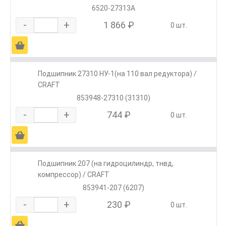
6520-27313А
-
+
1 866 ₽
0 шт.
Ä
Подшипник 27310 НУ-1(на 110 вал редуктора) /
CRAFT
853948-27310 (31310)
-
+
744 ₽
0 шт.
Ä
Подшипник 207 (на гидроцилиндр, тнвд,
компрессор) / CRAFT
853941-207 (6207)
-
+
230 ₽
0 шт.
Ä