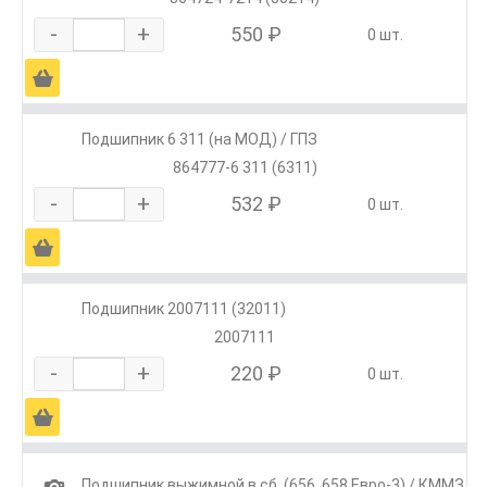
-
+
550 ₽
0 шт.
Ä
Подшипник 6 311 (на МОД) / ГПЗ
864777-6 311 (6311)
-
+
532 ₽
0 шт.
Ä
Подшипник 2007111 (32011)
2007111
-
+
220 ₽
0 шт.
Ä
1
Подшипник выжимной в сб. (656, 658 Евро-3) / КММЗ