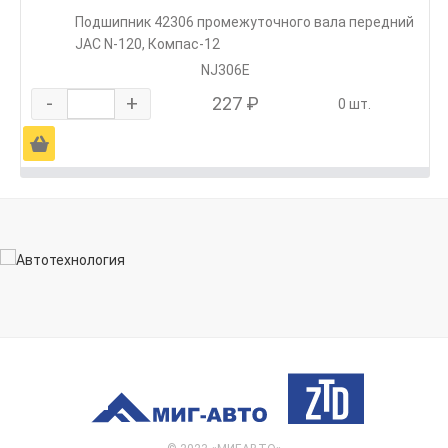
Подшипник 42306 промежуточного вала передний
JAC N-120, Компас-12
NJ306E
-
+
227 ₽
0 шт.
Ä