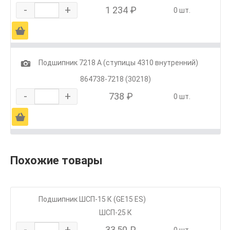
-
+
1 234 ₽
0 шт.
Ä
1
Подшипник 7218 А (ступицы 4310 внутренний)
864738-7218 (30218)
-
+
738 ₽
0 шт.
Ä
Похожие товары
Подшипник ШСП-15 К (GE15 ES)
ШСП-25 К
-
+
33,50 ₽