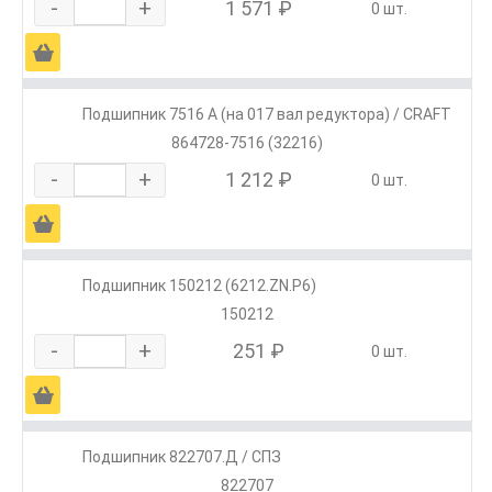
-
+
1 571 ₽
0 шт.
Ä
Подшипник 7516 А (на 017 вал редуктора) / CRAFT
864728-7516 (32216)
-
+
1 212 ₽
0 шт.
Ä
Подшипник 150212 (6212.ZN.P6)
150212
-
+
251 ₽
0 шт.
Ä
Подшипник 822707.Д / СПЗ
822707