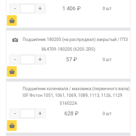
-
+
1 406 ₽
0 шт.
Ä
1
Подшипник 180205 (на распредвал) закрытый / ГПЗ
864709-180205 (6205-2RS)
-
+
57 ₽
0 шт.
Ä
Подшипник коленвала / маховика (первичного вала)
ISF Фотон 1051, 1061, 1069, 1089, 1113, 1126, 1129
S16022A
-
+
628 ₽
0 шт.
Ä