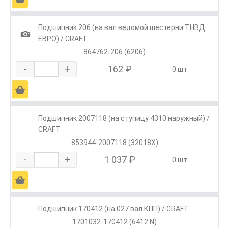
Подшипник 206 (на вал ведомой шестерни ТНВД
1
ЕВРО) / CRAFT
864762-206 (6206)
-
+
162 ₽
0 шт.
Ä
Подшипник 2007118 (на ступицу 4310 наружный) /
CRAFT
853944-2007118 (32018X)
-
+
1 037 ₽
0 шт.
Ä
Подшипник 170412 (на 027 вал КПП) / CRAFT
1701032-170412 (6412 N)