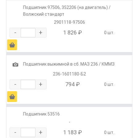
Подшипник 97506, 352206 (на двигатель) /
Волжский стандарт
2901118-97506
-
+
1 826 ₽
0 шт.
Ä
1
Подшипник выжимной в сб. МАЗ 236 / КММЗ
236-1601180-Б2
-
+
794 ₽
0 шт.
Ä
Подшипник 53516
-
-
+
1 183 ₽
0 шт.