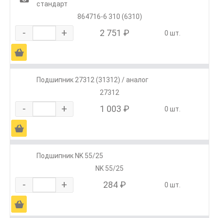
стандарт
864716-6 310 (6310)
-
+
2 751 ₽
0 шт.
Ä
Подшипник 27312 (31312) / аналог
27312
-
+
1 003 ₽
0 шт.
Ä
Подшипник NK 55/25
NK 55/25
-
+
284 ₽
0 шт.
Ä