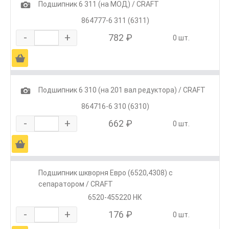
1
Подшипник 6 311 (на МОД) / CRAFT
864777-6 311 (6311)
-
+
782 ₽
0 шт.
Ä
1
Подшипник 6 310 (на 201 вал редуктора) / CRAFT
864716-6 310 (6310)
-
+
662 ₽
0 шт.
Ä
Подшипник шкворня Евро (6520,4308) с
сепаратором / CRAFT
6520-455220 НК
-
+
176 ₽
0 шт.