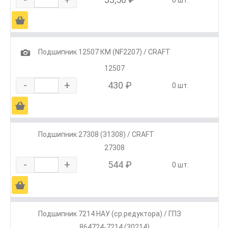
0 шт.
Ä
1
Подшипник 12507 КМ (NF2207) / CRAFT
12507
-
+
430 ₽
0 шт.
Ä
Подшипник 27308 (31308) / CRAFT
27308
-
+
544 ₽
0 шт.
Ä
Подшипник 7214 НАУ (ср.редуктора) / ГПЗ
864724-7214 (30214)