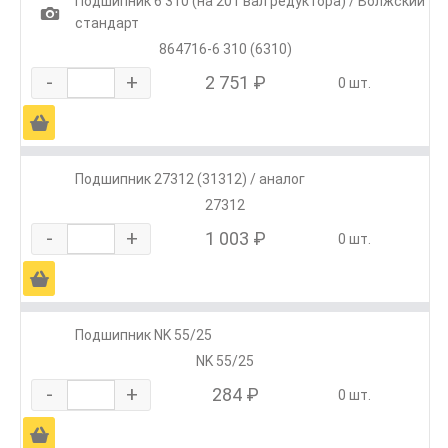
Подшипник 6 310 (на 201 вал редуктора) / Волжский
1
стандарт
864716-6 310 (6310)
-
+
2 751 ₽
0 шт.
Ä
Подшипник 27312 (31312) / аналог
27312
-
+
1 003 ₽
0 шт.
Ä
Подшипник NK 55/25
NK 55/25
-
+
284 ₽
0 шт.
Ä