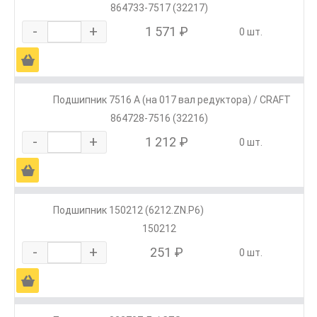
864733-7517 (32217)
-
+
1 571 ₽
0 шт.
Ä
Подшипник 7516 А (на 017 вал редуктора) / CRAFT
864728-7516 (32216)
-
+
1 212 ₽
0 шт.
Ä
Подшипник 150212 (6212.ZN.P6)
150212
-
+
251 ₽
0 шт.
Ä