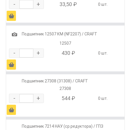
-
+
33,50 ₽
0 шт.
Ä
1
Подшипник 12507 КМ (NF2207) / CRAFT
12507
-
+
430 ₽
0 шт.
Ä
Подшипник 27308 (31308) / CRAFT
27308
-
+
544 ₽
0 шт.
Ä
Подшипник 7214 НАУ (ср.редуктора) / ГПЗ