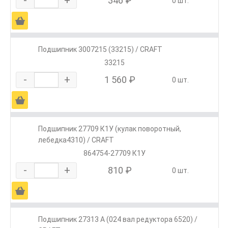
-
+
346 ₽
0 шт.
Ä
Подшипник 3007215 (33215) / CRAFT
33215
-
+
1 560 ₽
0 шт.
Ä
Подшипник 27709 К1У (кулак поворотный,
лебедка4310) / CRAFT
864754-27709 К1У
-
+
810 ₽
0 шт.
Ä
Подшипник 27313 А (024 вал редуктора 6520) /