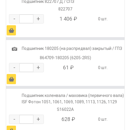
Подшипник 822707.Д / СПЗ
822707
-
+
1 406 ₽
0 шт.
Ä
1
Подшипник 180205 (на распредвал) закрытый / ГПЗ
864709-180205 (6205-2RS)
-
+
61 ₽
0 шт.
Ä
Подшипник коленвала / маховика (первичного вала)
ISF Фотон 1051, 1061, 1069, 1089, 1113, 1126, 1129
S16022A
-
+
628 ₽
0 шт.