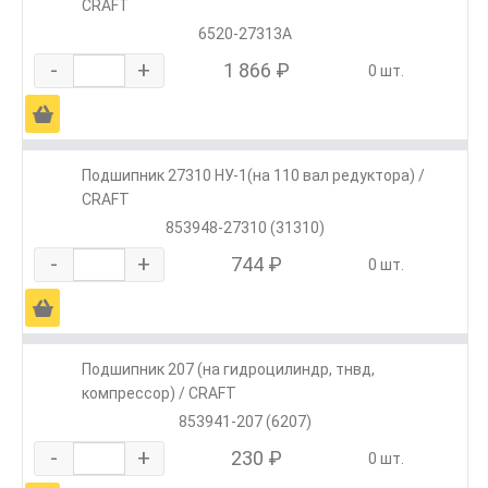
CRAFT
6520-27313А
-
+
1 866 ₽
0 шт.
Ä
Подшипник 27310 НУ-1(на 110 вал редуктора) /
CRAFT
853948-27310 (31310)
-
+
744 ₽
0 шт.
Ä
Подшипник 207 (на гидроцилиндр, тнвд,
компрессор) / CRAFT
853941-207 (6207)
-
+
230 ₽
0 шт.