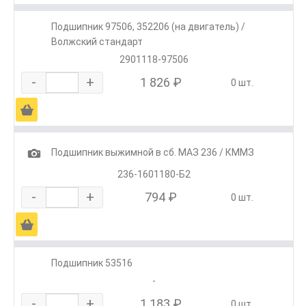
Подшипник 97506, 352206 (на двигатель) /
Волжский стандарт
2901118-97506
-
+
1 826 ₽
0 шт.
Ä
1
Подшипник выжимной в сб. МАЗ 236 / КММЗ
236-1601180-Б2
-
+
794 ₽
0 шт.
Ä
Подшипник 53516
-
-
+
1 183 ₽
0 шт.