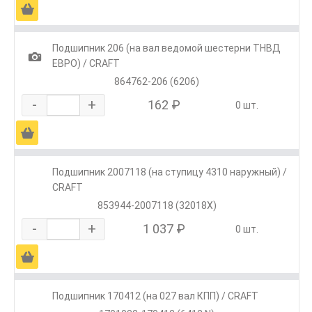
Ä
Подшипник 206 (на вал ведомой шестерни ТНВД
1
ЕВРО) / CRAFT
864762-206 (6206)
-
+
162 ₽
0 шт.
Ä
Подшипник 2007118 (на ступицу 4310 наружный) /
CRAFT
853944-2007118 (32018X)
-
+
1 037 ₽
0 шт.
Ä
Подшипник 170412 (на 027 вал КПП) / CRAFT