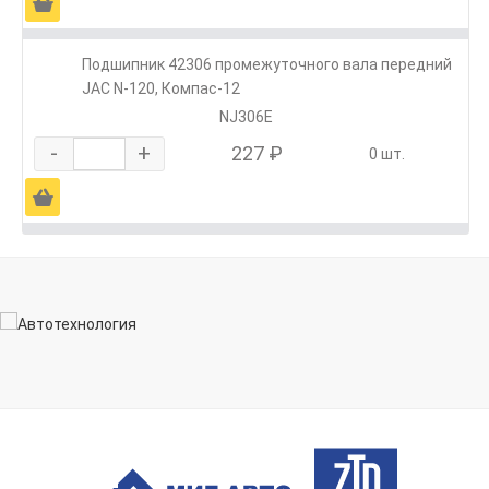
Ä
Подшипник 42306 промежуточного вала передний
JAC N-120, Компас-12
NJ306E
-
+
227 ₽
0 шт.
Ä