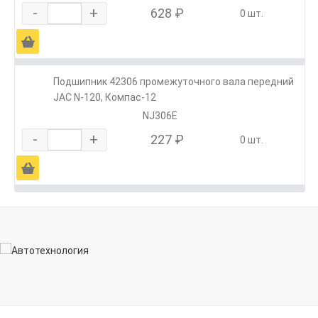
-
+
628 ₽
0 шт.
Ä
Подшипник 42306 промежуточного вала передний
JAC N-120, Компас-12
NJ306E
-
+
227 ₽
0 шт.
Ä