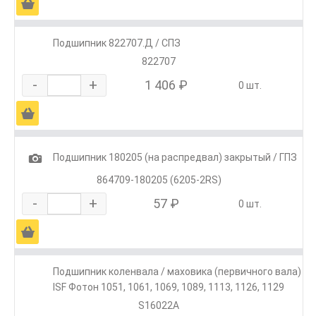
Ä
Подшипник 822707.Д / СПЗ
822707
-
+
1 406 ₽
0 шт.
Ä
1
Подшипник 180205 (на распредвал) закрытый / ГПЗ
864709-180205 (6205-2RS)
-
+
57 ₽
0 шт.
Ä
Подшипник коленвала / маховика (первичного вала)
ISF Фотон 1051, 1061, 1069, 1089, 1113, 1126, 1129
S16022A