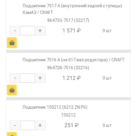
Подшипник 7517 А (внутренний задней ступицы)
КамАЗ / CRAFT
864733-7517 (32217)
-
+
1 571 ₽
0 шт.
Ä
Подшипник 7516 А (на 017 вал редуктора) / CRAFT
864728-7516 (32216)
-
+
1 212 ₽
0 шт.
Ä
Подшипник 150212 (6212.ZN.P6)
150212
-
+
251 ₽
0 шт.