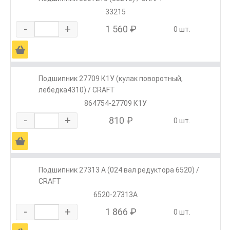
33215
-
+
1 560 ₽
0 шт.
Ä
Подшипник 27709 К1У (кулак поворотный,
лебедка4310) / CRAFT
864754-27709 К1У
-
+
810 ₽
0 шт.
Ä
Подшипник 27313 А (024 вал редуктора 6520) /
CRAFT
6520-27313А
-
+
1 866 ₽
0 шт.