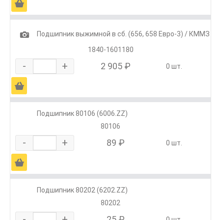
Ä
1
Подшипник выжимной в сб. (656, 658 Евро-3) / КММЗ
1840-1601180
-
+
2 905 ₽
0 шт.
Ä
Подшипник 80106 (6006.ZZ)
80106
-
+
89 ₽
0 шт.
Ä
Подшипник 80202 (6202.ZZ)
80202
-
+
25 ₽
0 шт.