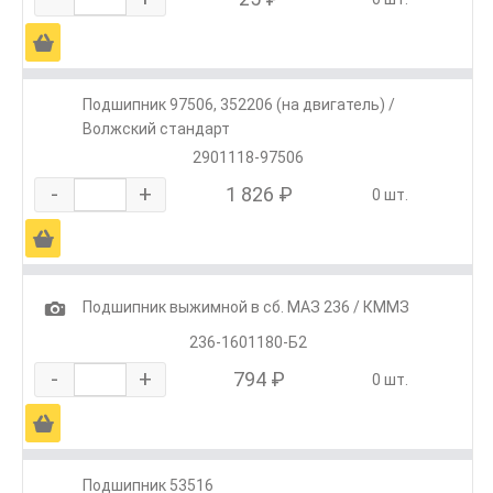
Ä
Подшипник 97506, 352206 (на двигатель) /
Волжский стандарт
2901118-97506
-
+
1 826 ₽
0 шт.
Ä
1
Подшипник выжимной в сб. МАЗ 236 / КММЗ
236-1601180-Б2
-
+
794 ₽
0 шт.
Ä
Подшипник 53516