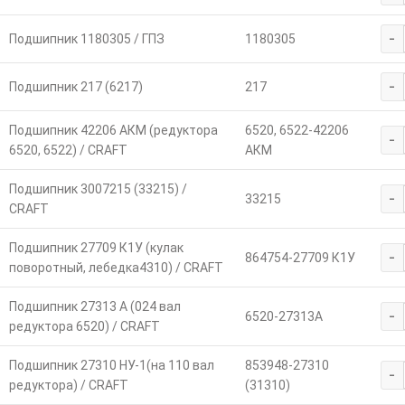
-
Подшипник 1180305 / ГПЗ
1180305
-
Подшипник 217 (6217)
217
Подшипник 42206 АКМ (редуктора
6520, 6522-42206
-
6520, 6522) / CRAFT
АКМ
Подшипник 3007215 (33215) /
-
33215
CRAFT
Подшипник 27709 К1У (кулак
-
864754-27709 К1У
поворотный, лебедка4310) / CRAFT
Подшипник 27313 А (024 вал
-
6520-27313А
редуктора 6520) / CRAFT
Подшипник 27310 НУ-1(на 110 вал
853948-27310
-
редуктора) / CRAFT
(31310)