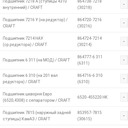
Подшипник 7218 А (ступицы 4310
864738-7218
-
внутренний) / CRAFT
(30218)
Подшипник 7216 У (на редуктор) /
864720-7216
-
CRAFT
(30216)
Подшипник 7214 НАУ
864724-7214
-
(ср.редуктора) / CRAFT
(30214)
864777-6 311
-
Подшипник 6 311 (на МОД) / CRAFT
(6311)
Подшипник 6 310 (на 201 вал
864716-6 310
-
редуктора) / CRAFT
(6310)
Подшипник шкворня Евро
-
6520-455220 НК
(6520,4308) с сепаратором / CRAFT
Подшипник 7815 (наружный задней
853957-7815
-
ступицы) КамАЗ / CRAFT
(30615)