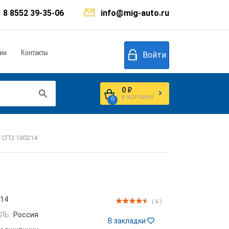
8 8552 39-35-06
info@mig-auto.ru
ии
Контакты
Войти
0 ₽
В КОРЗИНУ
0
 СПЗ 180214
214
( 6 )
ЛЬ:
Россия
В закладки