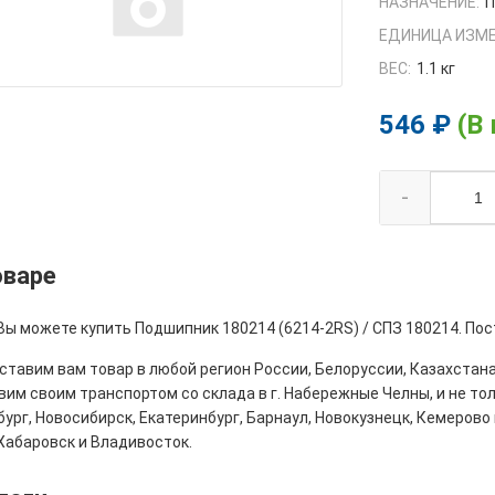
НАЗНАЧЕНИЕ:
П
ЕДИНИЦА ИЗМЕ
ВЕС:
1.1 кг
546 ₽
(В
-
оваре
Вы можете купить Подшипник 180214 (6214-2RS) / СПЗ 180214. Пос
тавим вам товар в любой регион России, Белоруссии, Казахстана
им своим транспортом со склада в г. Набережные Челны, и не толь
ург, Новосибирск, Екатеринбург, Барнаул, Новокузнецк, Кемерово 
Хабаровск и Владивосток.