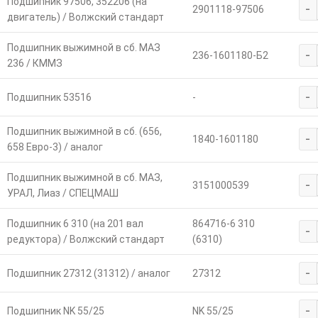
Подшипник 97506, 352206 (на
-
2901118-97506
двигатель) / Волжский стандарт
Подшипник выжимной в сб. МАЗ
-
236-1601180-Б2
236 / КММЗ
-
Подшипник 53516
-
Подшипник выжимной в сб. (656,
-
1840-1601180
658 Евро-3) / аналог
Подшипник выжимной в сб. МАЗ,
-
3151000539
УРАЛ, Лиаз / СПЕЦМАШ
Подшипник 6 310 (на 201 вал
864716-6 310
-
редуктора) / Волжский стандарт
(6310)
-
Подшипник 27312 (31312) / аналог
27312
-
Подшипник NK 55/25
NK 55/25