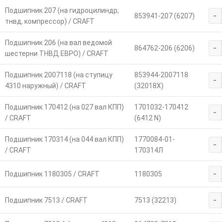
Подшипник 207 (на гидроцилиндр,
-
853941-207 (6207)
тнвд, компрессор) / CRAFT
Подшипник 206 (на вал ведомой
-
864762-206 (6206)
шестерни ТНВД ЕВРО) / CRAFT
Подшипник 2007118 (на ступицу
853944-2007118
-
4310 наружный) / CRAFT
(32018X)
Подшипник 170412 (на 027 вал КПП)
1701032-170412
-
/ CRAFT
(6412 N)
Подшипник 170314 (на 044 вал КПП)
1770084-01-
-
/ CRAFT
170314Л
-
Подшипник 1180305 / CRAFT
1180305
-
Подшипник 7513 / CRAFT
7513 (32213)