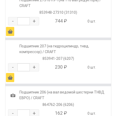
CRAFT
853948-27310 (31310)
-
+
744 ₽
0 шт.
Ä
Подшипник 207 (на гидроцилиндр, тнвд,
компрессор) / CRAFT
853941-207 (6207)
-
+
230 ₽
0 шт.
Ä
Подшипник 206 (на вал ведомой шестерни ТНВД
1
ЕВРО) / CRAFT
864762-206 (6206)
-
+
162 ₽
0 шт.