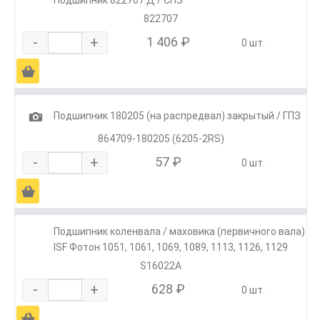
822707
-
+
1 406 ₽
0 шт.
Ä
1
Подшипник 180205 (на распредвал) закрытый / ГПЗ
864709-180205 (6205-2RS)
-
+
57 ₽
0 шт.
Ä
Подшипник коленвала / маховика (первичного вала)
ISF Фотон 1051, 1061, 1069, 1089, 1113, 1126, 1129
S16022A
-
+
628 ₽
0 шт.
Ä