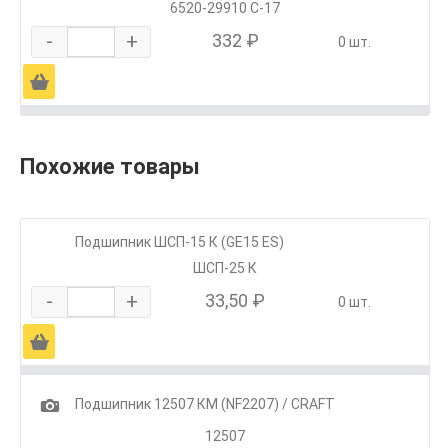
6520-29910 С-17
-
+
332 ₽
0 шт.
Ä
Похожие товары
Подшипник ШСП-15 К (GE15 ES)
ШСП-25 К
-
+
33,50 ₽
0 шт.
Ä
1
Подшипник 12507 КМ (NF2207) / CRAFT
12507