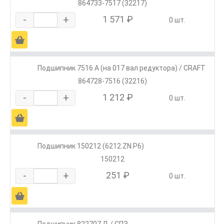
864733-7517 (32217)
-
+
1 571 ₽
0 шт.
Ä
Подшипник 7516 А (на 017 вал редуктора) / CRAFT
864728-7516 (32216)
-
+
1 212 ₽
0 шт.
Ä
Подшипник 150212 (6212.ZN.P6)
150212
-
+
251 ₽
0 шт.
Ä
Подшипник 822707.Д / СПЗ