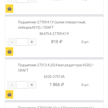
Ä
Подшипник 27709 К1У (кулак поворотный,
лебедка4310) / CRAFT
864754-27709 К1У
-
+
810 ₽
0 шт.
Ä
Подшипник 27313 А (024 вал редуктора 6520) /
CRAFT
6520-27313А
-
+
1 866 ₽
0 шт.
Ä
Подшипник 27310 НУ-1(на 110 вал редуктора) /