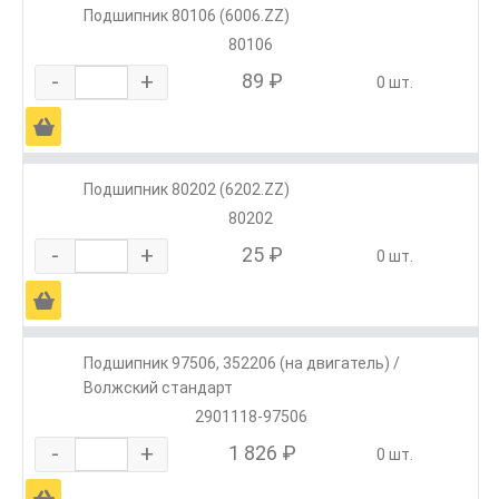
Подшипник 80106 (6006.ZZ)
80106
-
+
89 ₽
0 шт.
Ä
Подшипник 80202 (6202.ZZ)
80202
-
+
25 ₽
0 шт.
Ä
Подшипник 97506, 352206 (на двигатель) /
Волжский стандарт
2901118-97506
-
+
1 826 ₽
0 шт.
Ä