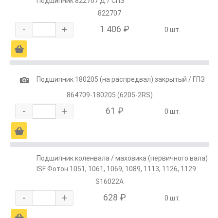
Подшипник 822707.Д / СПЗ
822707
-
+
1 406 ₽
0 шт.
Ä
1
Подшипник 180205 (на распредвал) закрытый / ГПЗ
864709-180205 (6205-2RS)
-
+
61 ₽
0 шт.
Ä
Подшипник коленвала / маховика (первичного вала)
ISF Фотон 1051, 1061, 1069, 1089, 1113, 1126, 1129
S16022A
-
+
628 ₽
0 шт.
Ä