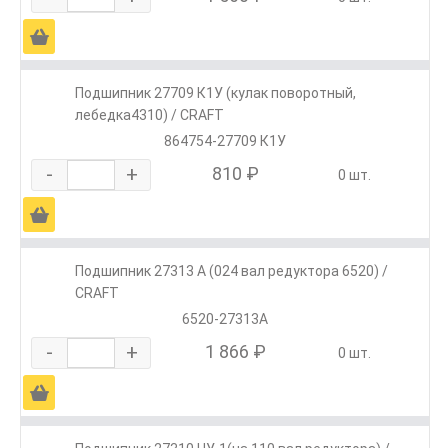
Ä
Подшипник 27709 К1У (кулак поворотный,
лебедка4310) / CRAFT
864754-27709 К1У
-
+
810 ₽
0 шт.
Ä
Подшипник 27313 А (024 вал редуктора 6520) /
CRAFT
6520-27313А
-
+
1 866 ₽
0 шт.
Ä