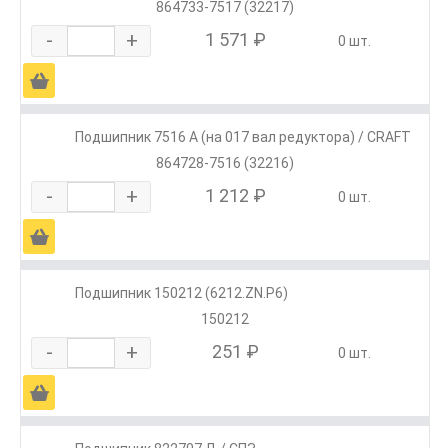
864733-7517 (32217)
-
+
1 571 ₽
0 шт.
Ä
Подшипник 7516 А (на 017 вал редуктора) / CRAFT
864728-7516 (32216)
-
+
1 212 ₽
0 шт.
Ä
Подшипник 150212 (6212.ZN.P6)
150212
-
+
251 ₽
0 шт.
Ä