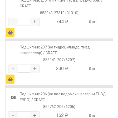
Подшипник 27310 НУ-1(на 110 вал редуктора) /
CRAFT
853948-27310 (31310)
-
+
744 ₽
0 шт.
Ä
Подшипник 207 (на гидроцилиндр, тнвд,
компрессор) / CRAFT
853941-207 (6207)
-
+
230 ₽
0 шт.
Ä
Подшипник 206 (на вал ведомой шестерни ТНВД
1
ЕВРО) / CRAFT
864762-206 (6206)
-
+
162 ₽
0 шт.