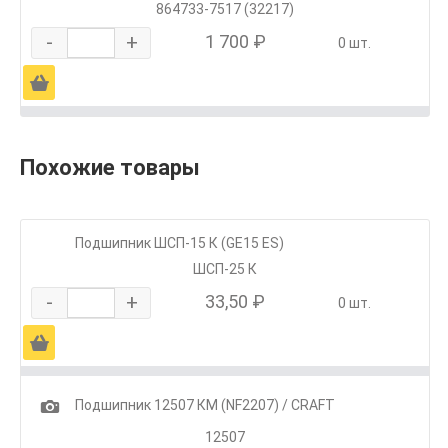
864733-7517 (32217)
-
+
1 700 ₽
0 шт.
Ä
Похожие товары
Подшипник ШСП-15 К (GE15 ES)
ШСП-25 К
-
+
33,50 ₽
0 шт.
Ä
1
Подшипник 12507 КМ (NF2207) / CRAFT
12507