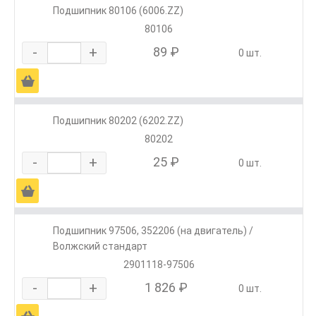
Подшипник 80106 (6006.ZZ)
80106
-
+
89 ₽
0 шт.
Ä
Подшипник 80202 (6202.ZZ)
80202
-
+
25 ₽
0 шт.
Ä
Подшипник 97506, 352206 (на двигатель) /
Волжский стандарт
2901118-97506
-
+
1 826 ₽
0 шт.